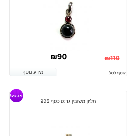
₪
90
₪
110
המחיר
המחיר
מידע נוסף
מידע נוסף
הוסף לסל
הנוכחי
המקורי
היה:
הוא:
מבצע!
₪110.
₪90.
תליון משובץ גרנט כסף 925