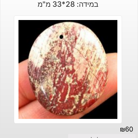
במידה: 28*33 מ"מ
₪
60