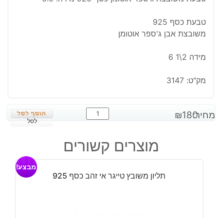
טבעת כסף 925
משובצת אבן ג'ספר אוטומן
מידה 2\1 6
מק"ט:
3147
כמות
מחיר:
180
₪
של
לסל
טבעת
מוצרים קשורים
משובצת
ג'ספר
מבצע!
אוטומן
תליון משובץ טייגר אי זהב כסף 925
כסף
925
מידה:
6.5