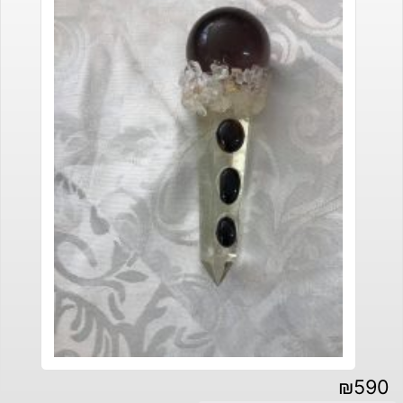
₪
590