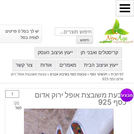
ילוג
תוכן
חיפוש
יש לך בסל 0 פריטים
עבור:
לצפיה בסל
חיפוש
קריסטלים ואבני חן
ייעוץ ועיצוב העסק
ייעוץ ועיצוב הבית
מאמרים
אודות
צור קשר
דף הבית
»
תכשיטי כסף
»
טבעות כסף בשיבוץ אבנים
»
טבעת משובצת אופל ירוק
אדום כסף 925
כמות
טבעת משובצת אופל ירוק אדום
מבצע!
של
כסף 925
טבעת
לסל
משובצת
אופל
ירוק