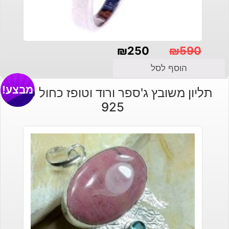
₪
250
₪
590
המחיר
המחיר
הוסף לסל
הנוכחי
המקורי
מבצע!
תליון משובץ ג'ספר ורוד וטופז כחול כסף
היה:
הוא:
925
₪590.
₪250.