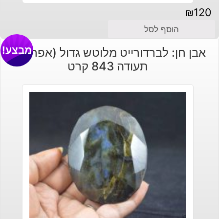
₪
120
הוסף לסל
מבצע!
אבן חן: לברדורייט מלוטש גדול (אפריקה)
תעודה 843 קרט