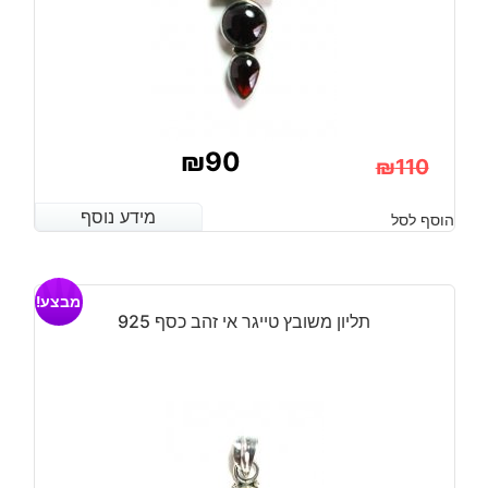
₪
90
₪
110
המחיר
המחיר
מידע נוסף
מידע נוסף
הוסף לסל
הנוכחי
המקורי
היה:
הוא:
מבצע!
₪110.
₪90.
תליון משובץ טייגר אי זהב כסף 925