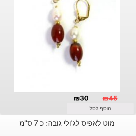
₪
30
₪
45
המחיר
המחיר
הוסף לסל
הנוכחי
המקורי
מוט לאפיס לג'ולי גובה: כ 7 ס"מ
היה:
הוא: