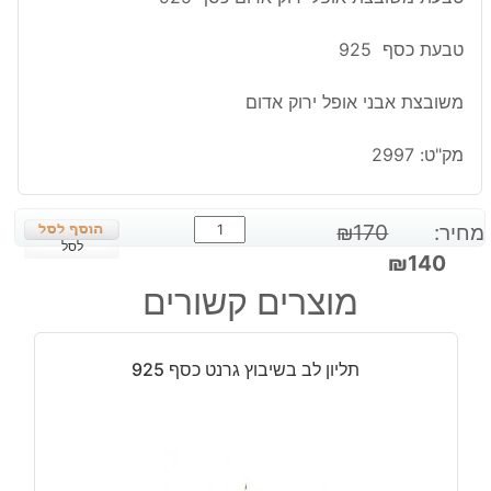
טבעת כסף 925
משובצת אבני אופל ירוק אדום
מק"ט:
2997
כמות
מחיר:
170
₪
של
לסל
המחיר
המחיר
₪
140
טבעת
המקורי
הנוכחי
מוצרים קשורים
משובצת
היה:
הוא:
אופל
₪140.
₪170.
ירוק
תליון לב בשיבוץ גרנט כסף 925
אדום
כסף
925