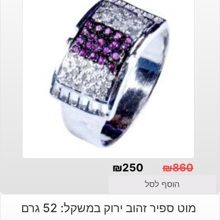
₪
250
₪
860
המחיר
המחיר
הוסף לסל
הנוכחי
המקורי
מוט ספיר זהוב ירוק במשקל: 52 גרם
היה:
הוא: