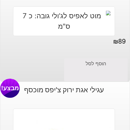
₪30.
₪45.
₪
89
הוסף לסל
מבצע!
עגילי אגת ירוק צ'יפס מוכסף