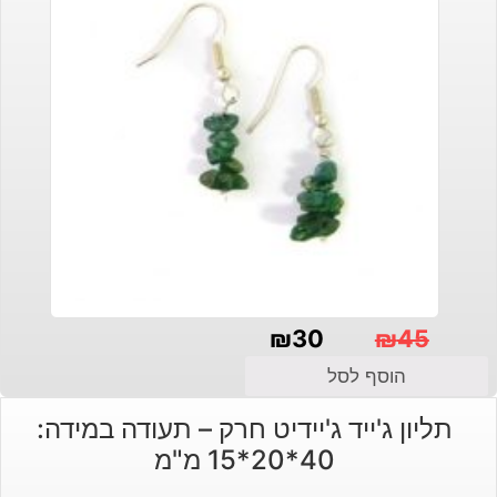
₪
30
₪
45
המחיר
המחיר
הוסף לסל
הנוכחי
המקורי
תליון ג'ייד ג'יידיט חרק – תעודה במידה:
היה:
הוא:
40*20*15 מ"מ
₪30.
₪45.