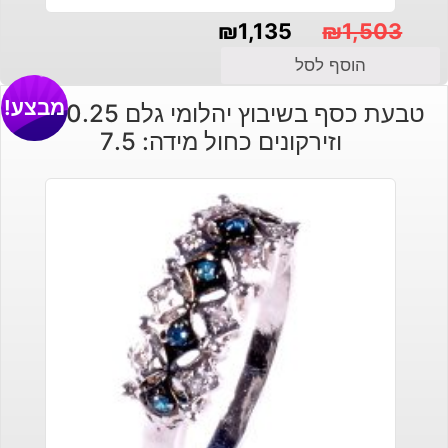
₪
1,135
₪
1,503
המחיר
המחיר
הוסף לסל
הנוכחי
המקורי
מבצע!
טבעת כסף בשיבוץ יהלומי גלם 0.25 קרט
היה:
הוא:
וזירקונים כחול מידה: 7.5
₪1,503.
₪1,135.