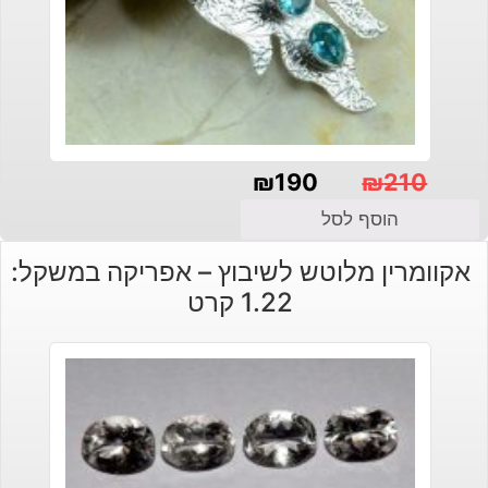
₪
190
₪
210
המחיר
המחיר
הוסף לסל
הנוכחי
המקורי
אקוומרין מלוטש לשיבוץ – אפריקה במשקל:
היה:
הוא:
1.22 קרט
₪210.
₪190.