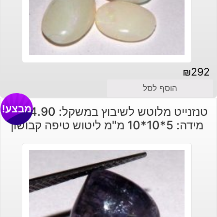
₪
292
הוסף לסל
מבצע!
טנזנייט מלוטש לשיבוץ במשקל: 4.90 קרט
מידה: 5*10*10 מ"מ ליטוש טיפה קבושון