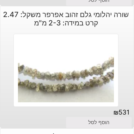
הוסף לסל
הנוכחי
המקורי
שורה יהלומי גלם זהוב אפרפר משקל: 2.47
היה:
הוא:
קרט במידה: 2-3 מ"מ
₪1,540.
₪980.
₪
531
הוסף לסל