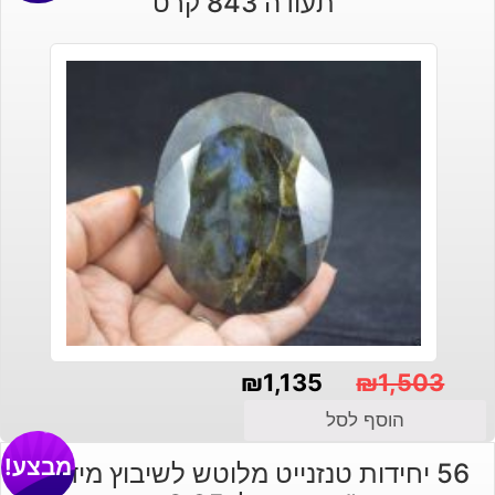
תעודה 843 קרט
₪
1,135
₪
1,503
המחיר
המחיר
הוסף לסל
הנוכחי
המקורי
מבצע!
56 יחידות טנזנייט מלוטש לשיבוץ מידה: 2
היה:
הוא: