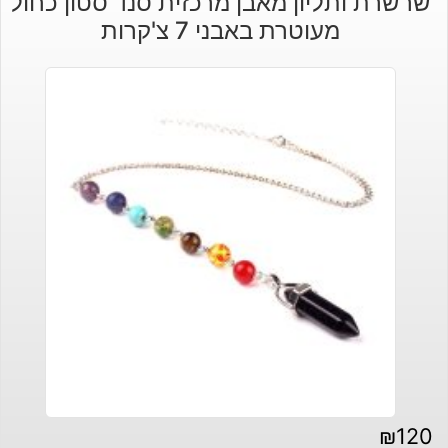
שרשרת ותליון מאבן מרכזית סנד סטון כחול
מעוטרת באבני 7 צ'קרות
₪
120