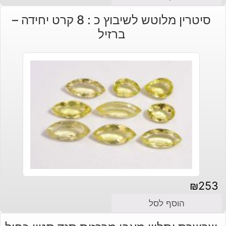
הנוכחי
המקורי
סיטרין מלוטש לשיבוץ כ : 8 קרט יחידה –
היה:
הוא:
ברזיל
₪490.
₪590.
₪
253
הוסף לסל