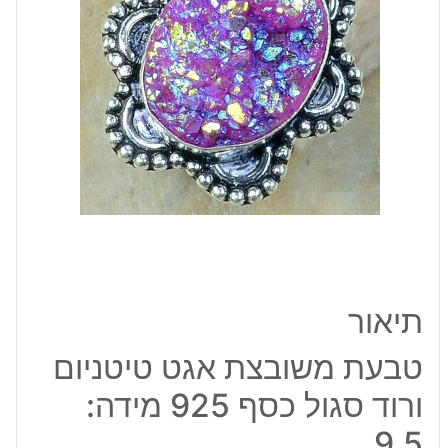
ורוד
סגול
כסף
925
מידה:
9.5
תיאור
טבעת משובצת אגט טיטניום
ורוד סגול כסף 925 מידה:
9.5