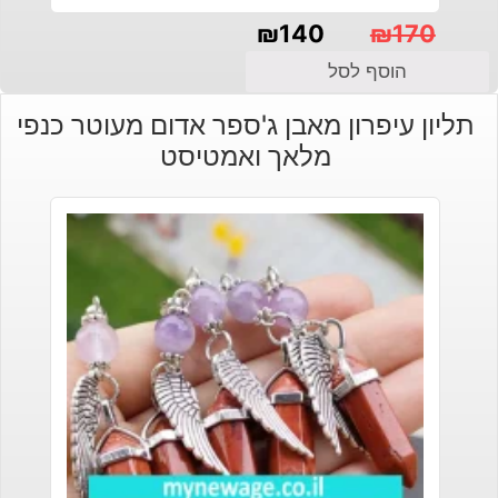
₪
140
₪
170
המחיר
המחיר
הוסף לסל
הנוכחי
המקורי
תליון עיפרון מאבן ג'ספר אדום מעוטר כנפי
היה:
הוא:
מלאך ואמטיסט
₪140.
₪170.