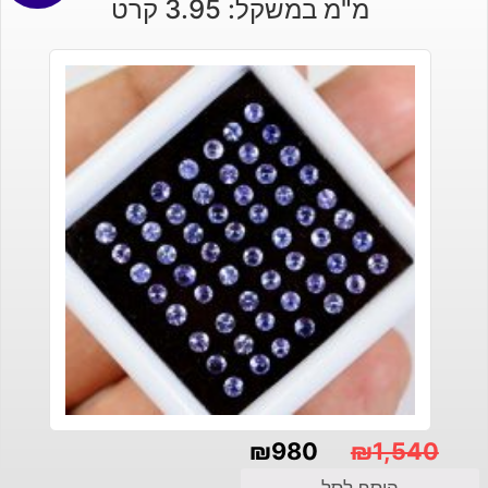
מ"מ במשקל: 3.95 קרט
₪1,503.
₪1,135.
₪
980
₪
1,540
המחיר
המחיר