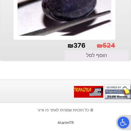
₪
376
₪
524
המחיר
המחיר
הוסף לסל
הנוכחי
המקורי
היה:
הוא:
₪524.
₪376.
© כל הזכויות שמורות לאתר ניו אייג'
פתח סרגל נגישות
AtarimTR