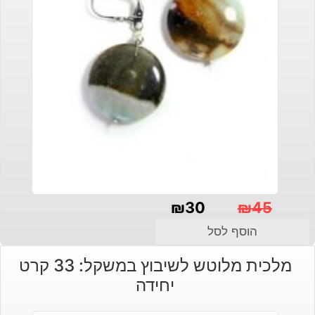
₪
30
₪
45
המחיר
המחיר
הוסף לסל
הנוכחי
המקורי
מלכית מלוטש לשיבוץ במשקל: 33 קרט
היה:
הוא:
יחידה
₪30.
₪45.