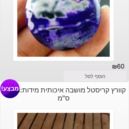
₪
60
הוסף לסל
מבצע!
קוורץ קריסטל מושבה איכותית מידות:18*19
ס"מ