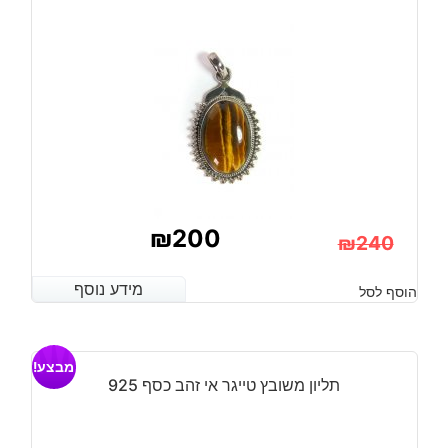
כסף
925
מידה:
9.5
₪
200
₪
240
המחיר
המחיר
מידע נוסף
מידע נוסף
הוסף לסל
הנוכחי
המקורי
היה:
הוא:
מבצע!
₪240.
₪200.
תליון משובץ טייגר אי זהב כסף 925