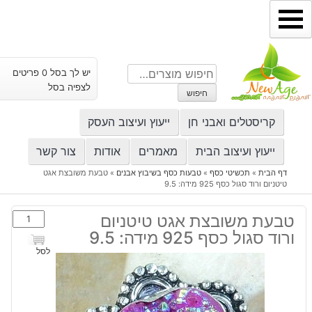
ילוג
תוכן
חיפוש
יש לך בסל 0 פריטים
עבור:
לצפיה בסל
חיפוש
קריסטלים ואבני חן
ייעוץ ועיצוב העסק
ייעוץ ועיצוב הבית
מאמרים
אודות
צור קשר
דף הבית
»
תכשיטי כסף
»
טבעות כסף בשיבוץ אבנים
»
טבעת משובצת אגט
טיטניום ורוד סגול כסף 925 מידה: 9.5
כמות
טבעת משובצת אגט טיטניום
של
ורוד סגול כסף 925 מידה: 9.5
טבעת
לסל
משובצת
אגט
טיטניום