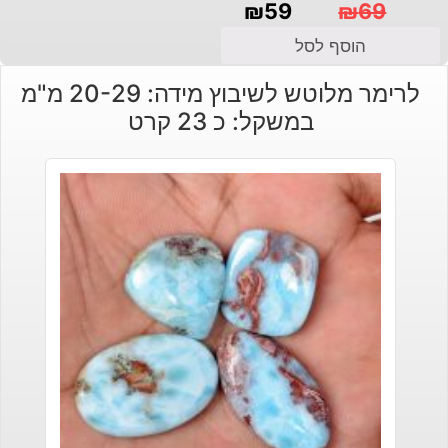
₪
59
₪
69
המחיר
המחיר
הוסף לסל
הנוכחי
המקורי
לרימר מלוטש לשיבוץ מידה: 20-29 מ"מ
היה:
הוא:
במשקל: כ 23 קרט
₪69.
₪59.