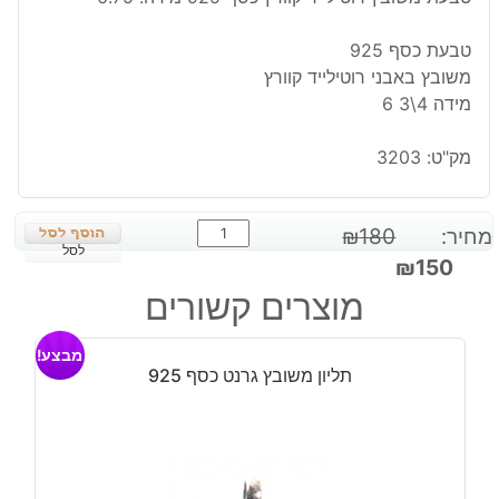
טבעת כסף 925
משובץ באבני רוטילייד קוורץ
מידה 4\3 6
מק"ט:
3203
כמות
מחיר:
180
₪
של
לסל
המחיר
המחיר
₪
150
טבעת
המקורי
הנוכחי
מוצרים קשורים
משובץ
היה:
הוא:
רוטילייד
₪150.
₪180.
מבצע!
קוורץ
תליון משובץ גרנט כסף 925
כסף
925
מידה:
6.75