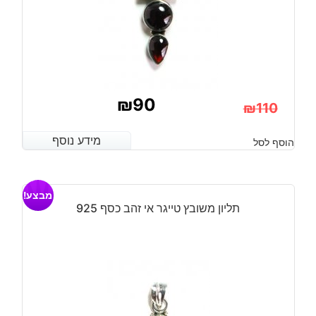
₪
90
₪
110
המחיר
המחיר
מידע נוסף
מידע נוסף
הוסף לסל
הנוכחי
המקורי
היה:
הוא:
מבצע!
₪110.
₪90.
תליון משובץ טייגר אי זהב כסף 925