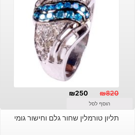
₪
250
₪
820
המחיר
המחיר
הוסף לסל
הנוכחי
המקורי
תליון טורמלין שחור גלם וחישור גומי
היה:
הוא:
₪820.
₪250.