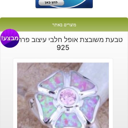
מוצרים באתר
מבצע!
טבעת משובצת אופל חלבי עיצוב פרח כסף
925