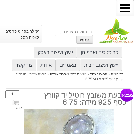
ילוג
תוכן
חיפוש
יש לך בסל 0 פריטים
עבור:
לצפיה בסל
חיפוש
קריסטלים ואבני חן
ייעוץ ועיצוב העסק
ייעוץ ועיצוב הבית
מאמרים
אודות
צור קשר
דף הבית
»
תכשיטי כסף
»
טבעות כסף בשיבוץ אבנים
»
טבעת משובץ רוטילייד
קוורץ כסף 925 מידה: 6.75
כמות
טבעת משובץ רוטילייד קוורץ
מבצע!
של
כסף 925 מידה: 6.75
טבעת
לסל
משובץ
רוטילייד
קוורץ