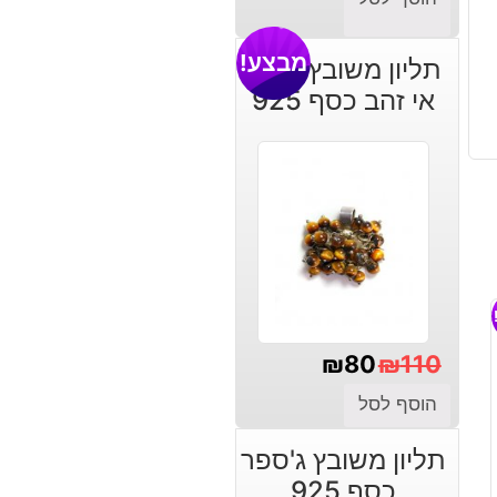
מבצע!
תליון משובץ טייגר
אי זהב כסף 925
₪
80
₪
110
המחיר
המחיר
הוסף לסל
הנוכחי
המקורי
תליון משובץ ג'ספר
היה:
הוא:
כסף 925