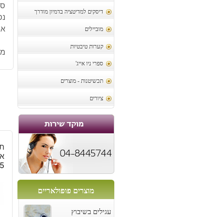
סב
דיסקים למדיטציה בדמיון מודרך
נפ
אג
מוביילים
קערות טיבטיות
מק
ספרי ניו אייג'
תכשיטנות - מוצרים
ציורים
תל
א
5
מוצרים פופולאריים
עגילים בשיבוץ