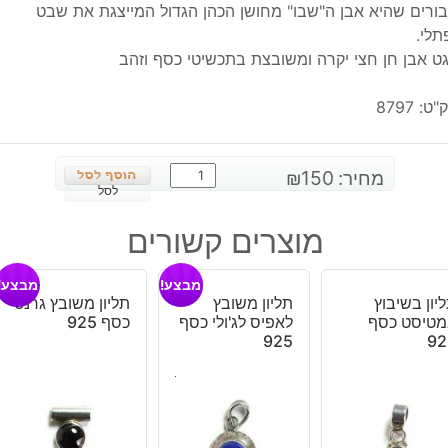
ורים שהיא אבן ה"שבו" מחושן הכהן הגדול המייצגת את שבט
תלי.
ט אבן חן חצי יקרה ומשובצת בתכשיטי כסף וזהב
"ט:
8797
כמות
מחיר:
150
₪
של
לסל
טבעת
מוצרים קשורים
בשיבוץ
קרייזי
מבצע!
מבצע!
ליס
יון בשיבוץ
תליון משובץ
תליון משובץ גרנט
אגט
מטיסט כסף
לאפיס לג'ולי כסף
כסף 925
כסף
925
92
925
מידה
9