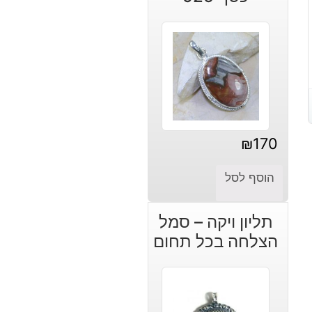
₪110.
₪80.
₪
170
הוסף לסל
תליון ויקה – סמל
הצלחה בכל תחום