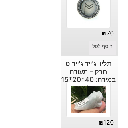
₪
70
הוסף לסל
תליון ג'ייד ג'יידיט
חרק – תעודה
במידה: 40*20*15
מ"מ
₪
120