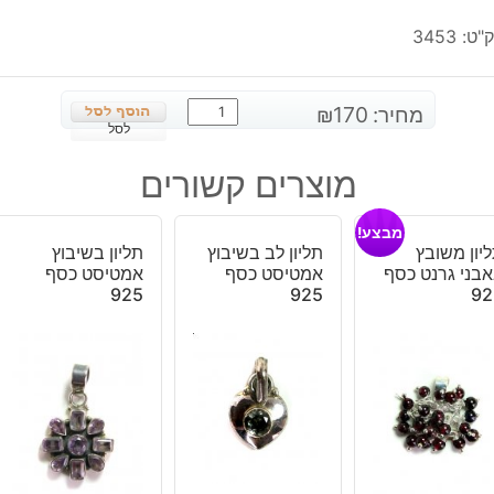
"ט:
3453
כמות
מחיר:
170
₪
של
לסל
טבעת
מוצרים קשורים
בשיבוץ
צדף
מבצע!
כסף
יון משובץ
תליון לב בשיבוץ
תליון בשיבוץ
925
בני גרנט כסף
אמטיסט כסף
אמטיסט כסף
מידה:
925
925
92
8