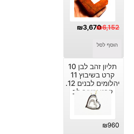
₪
3,670
₪
6,152
המחיר
המחיר
הוסף לסל
הנוכחי
המקורי
היה:
הוא:
₪3,670.
₪6,152.
תליון זהב לבן 10
קרט בשיבוץ 11
יהלומים לבנים 12.
קרט עיצוב לב
₪
960