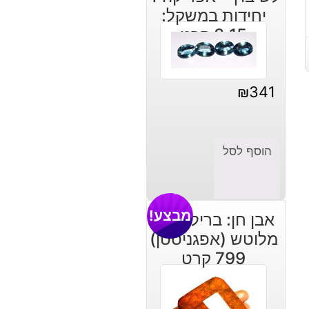
יחידות במשקל:
3.15 קרט
₪
341
הוסף לסל
מבצע!
אבן חן: בריל צהוב
מלוטש (אפגניסטן)
799 קרט