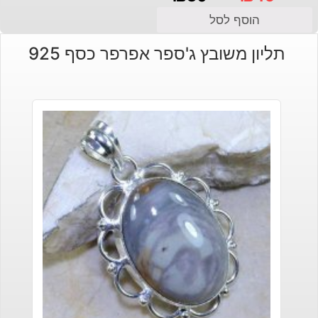
המחיר
המחיר
הוסף לסל
הנוכחי
המקורי
תליון משובץ ג'ספר אפרפר כסף 925
היה:
הוא:
₪30.
₪45.