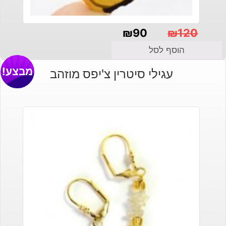
₪
90
₪
120
המחיר
המחיר
הוסף לסל
הנוכחי
המקורי
מבצע!
עגילי סיטרין צ'יפס מוזהב
היה:
הוא:
₪120.
₪90.