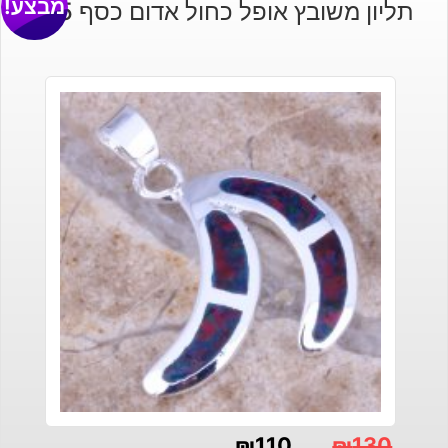
מבצע!
תליון משובץ אופל כחול אדום כסף 925
₪
110
₪
130