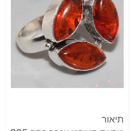
925
מידה:
8
תיאור