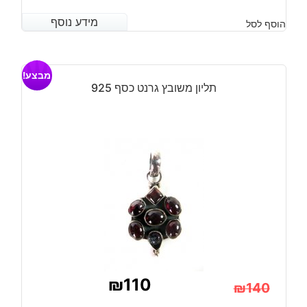
המחיר
המחיר
מידע נוסף
מידע נוסף
הוסף לסל
הנוכחי
המקורי
היה:
הוא:
מבצע!
₪210.
₪180.
תליון משובץ גרנט כסף 925
₪
110
₪
140