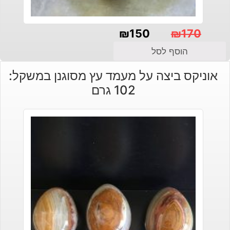
₪
150
₪
170
המחיר
המחיר
הוסף לסל
הנוכחי
המקורי
אוניקס ביצה על מעמד עץ מסוגנן במשקל:
היה:
הוא:
102 גרם
₪150.
₪170.