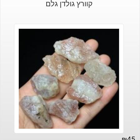
קוורץ גולדן גלם
₪
45