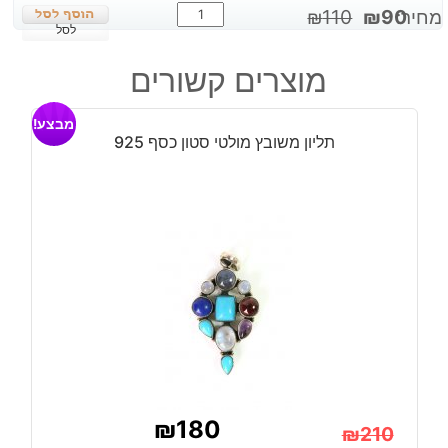
כמות
המחיר
המחיר
מחיר:
90
₪
110
₪
של
לסל
המקורי
הנוכחי
טבעת
היה:
הוא:
מוצרים קשורים
בשיבוץ
₪90.
₪110.
לאפיס
מבצע!
לג'ולי
תליון משובץ מולטי סטון כסף 925
כסף
925
₪
180
₪
210