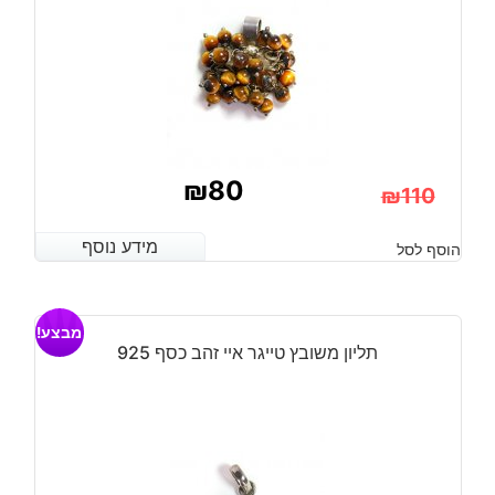
₪
80
₪
110
המחיר
המחיר
מידע נוסף
מידע נוסף
הוסף לסל
הנוכחי
המקורי
היה:
הוא:
מבצע!
₪110.
₪80.
תליון משובץ טייגר איי זהב כסף 925