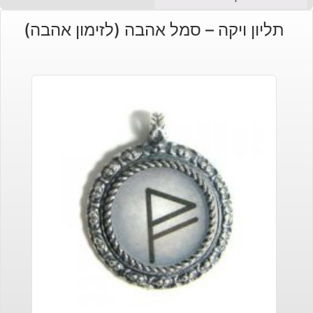
הנוכחי
המקורי
תליון ויקה – סמל אהבה (לזימון אהבה)
היה:
הוא:
₪140.
₪170.