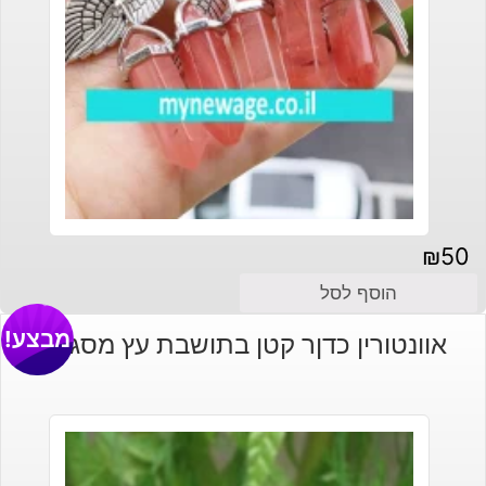
₪
50
הוסף לסל
מבצע!
אוונטורין כדןר קטן בתושבת עץ מסגננת