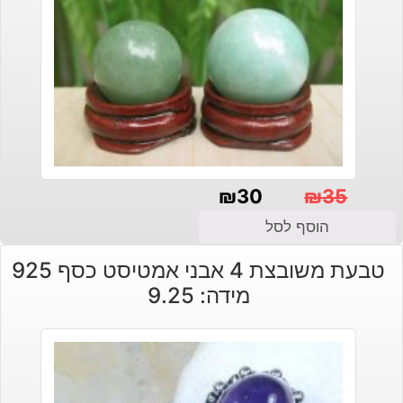
₪
30
₪
35
המחיר
המחיר
הוסף לסל
הנוכחי
המקורי
טבעת משובצת 4 אבני אמטיסט כסף 925
היה:
הוא:
מידה: 9.25
₪30.
₪35.