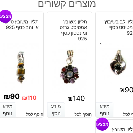
המקורי
הנוכחי
מוצרים קשורים
בשיבוץ
היה:
הוא:
גרנט
₪100.
₪130.
מבצע!
כסף
יון לב בשיבוץ
תליון משובץ
תליון משובץ טייגר
925
מטיסט כסף
אמטיסט גרנט
אי זהב כסף 925
92
ומונסטון כסף
925
₪
9
₪
90
₪
140
₪
110
המחיר
המחיר
מידע
מידע
מידע
מידע
מידע
מידע
נוסף
נוסף
נוסף
נוסף
נוסף
נוסף
 לסל
הוסף לסל
הוסף לסל
הנוכחי
המקורי
מבצע!
היה:
הוא:
יון משובץ