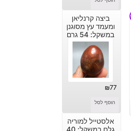
הנוכחי
המקורי
היה:
הוא:
ביצה קרנליאן
₪190.
₪150.
ומעמד עץ מסוגנן
במשקל: 54 גרם
₪
77
הוסף לסל
אלסטייל למוריה
גלם במשקל: 40