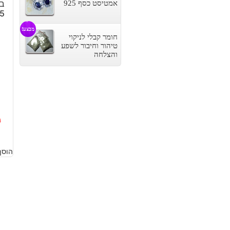
בא
אמטיסט כסף 925
5
מבצע!
חומר קבלי לניקוי
טיהור וחיבור לשפע
והצלחה
0
ה
ה
הוסף
ה
ה
ה
ה
.
.