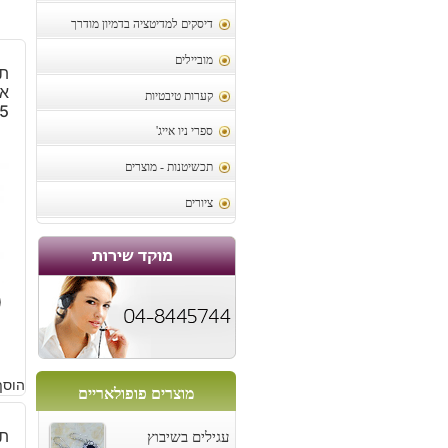
דיסקים למדיטציה בדמיון מודרך
מוביילים
תל
א
קערות טיבטיות
5
ספרי ניו אייג'
תכשיטנות - מוצרים
ציורים
0
הוסף
מוצרים פופולאריים
תל
עגילים בשיבוץ