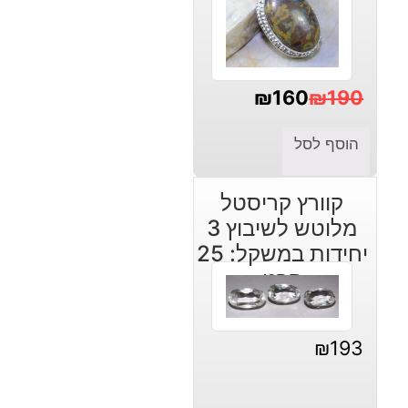
₪
160
₪
190
המחיר
המחיר
הוסף לסל
הנוכחי
המקורי
היה:
הוא:
קוורץ קריסטל
₪190.
₪160.
מלוטש לשיבוץ 3
יחידות במשקל: 25
קרט
₪
193