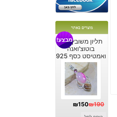
מוצרים באתר
מבצע!
תליון משובץ אגט
בוטוצ'ואנה
ואמטיסט כסף 925
₪
150
₪
190
המחיר
המחיר
הוסף לסל