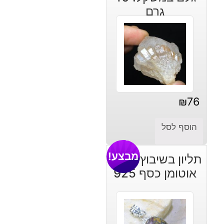
גרם
₪
76
הוסף לסל
מבצע!
תליון בשיבוץ ג'ספר
אוטומן כסף 925