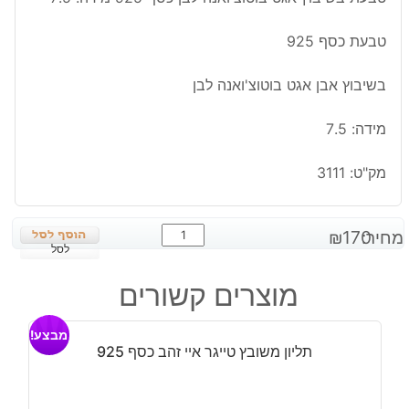
טבעת כסף 925
בשיבוץ אבן אגט בוטוצ'ואנה לבן
מידה: 7.5
מק"ט:
3111
כמות
מחיר:
170
₪
של
לסל
טבעת
מוצרים קשורים
בשיבוץ
אגט
מבצע!
בוטוצ'ואנה
תליון משובץ טייגר איי זהב כסף 925
לבן
כסף
925