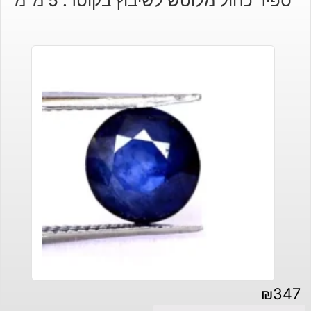
ספיר כחול מלוטש לשיבוץ בקוטר: 5 מ"מ
₪
347