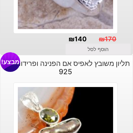
₪
140
₪
170
המחיר
המחיר
הוסף לסל
הנוכחי
המקורי
מבצע!
תליון משובץ לאפיס אם הפנינה ופרידות כסף
היה:
הוא:
925
₪140.
₪170.