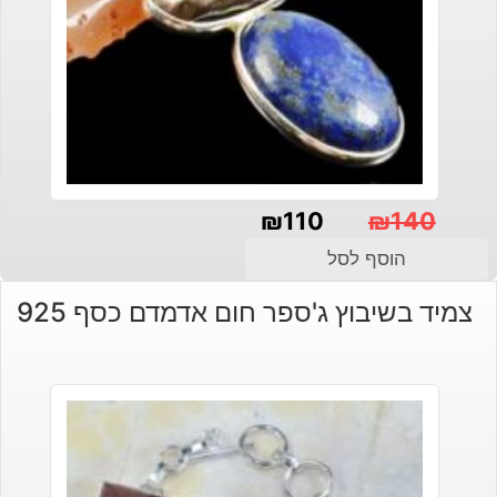
₪
110
₪
140
המחיר
המחיר
הוסף לסל
הנוכחי
המקורי
צמיד בשיבוץ ג'ספר חום אדמדם כסף 925
היה:
הוא:
₪140.
₪110.