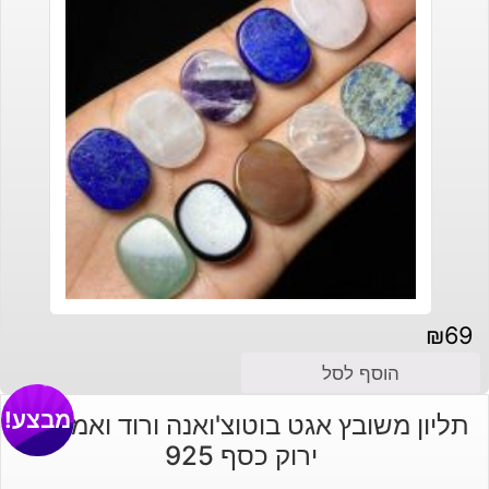
₪
69
הוסף לסל
מבצע!
תליון משובץ אגט בוטוצ'ואנה ורוד ואמטיסט
ירוק כסף 925