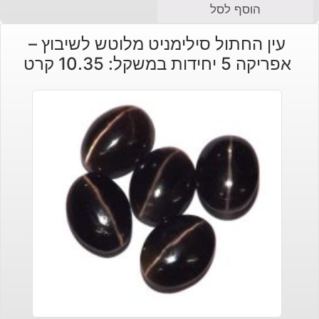
המחיר
המחיר
הוסף לסל
הנוכחי
המקורי
עין החתול סילימניט מלוטש לשיבוץ –
היה:
הוא:
אפריקה 5 יחידות במשקל: 10.35 קרט
₪4,666.
₪2,980.