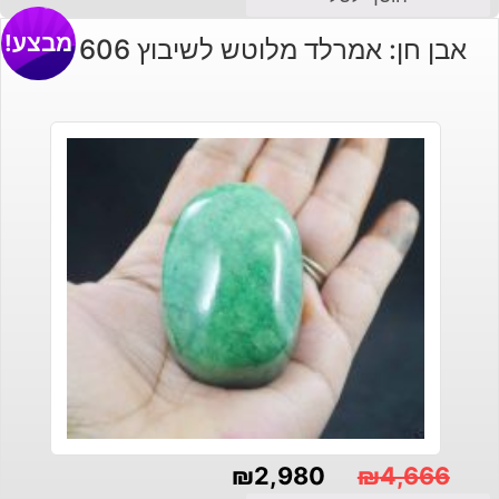
מבצע!
אבן חן: אמרלד מלוטש לשיבוץ 606 קרט
₪
2,980
₪
4,666