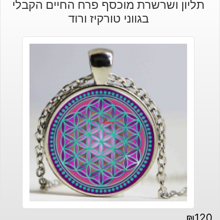
תליון ושרשרת מוכסף פרח החיים הקבלי
היה:
הוא:
בגווני טורקיז ורוד
₪210.
₪180.
₪
120