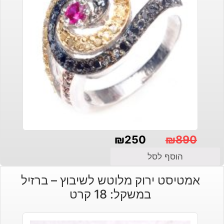
₪
250
₪
890
המחיר
המחיר
הוסף לסל
הנוכחי
המקורי
אמטיסט ירוק מלוטש לשיבוץ – ברזיל
היה:
הוא:
במשקל: 18 קרט
₪890.
₪250.