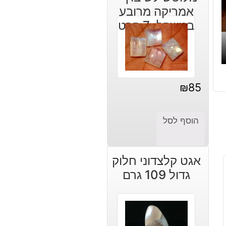
אמריקה מרובע
במשקל: 7 קרט
₪
85
הוסף לסל
אגט קלצדוני חלוק
גדול 109 גרם