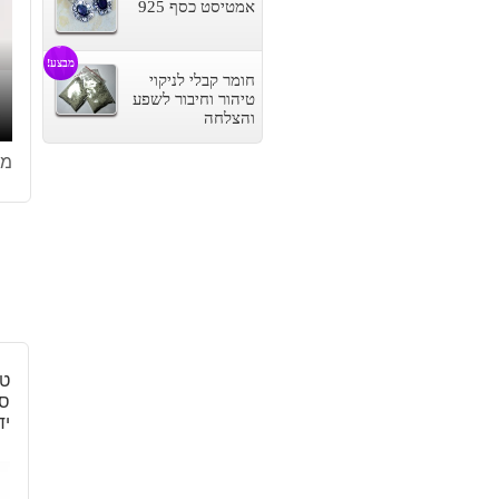
אמטיסט כסף 925
מבצע!
חומר קבלי לניקוי
טיהור וחיבור לשפע
והצלחה
מק
טב
ספ
יד