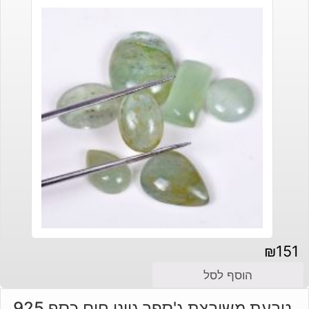
₪
151
הוסף לסל
טבעת משובצת ג'ספר גווני חום כסף 925