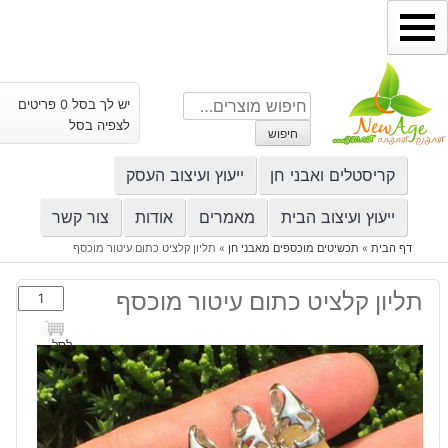
ילוג
תוכן
חיפוש
יש לך בסל 0 פריטים
עבור:
לצפיה בסל
חיפוש
קריסטלים ואבני חן
ייעוץ ועיצוב העסק
ייעוץ ועיצוב הבית
מאמרים
אודות
צור קשר
דף הבית
»
תכשיטים מוכספים מאבני חן
»
תליון קלציט כתום עיטור מוכסף
כמות
תליון קלציט כתום עיטור מוכסף
של
תליון
לסל
קלציט
כתום
עיטור
מוכסף