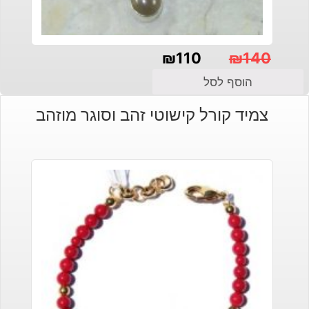
₪
110
₪
140
המחיר
המחיר
הוסף לסל
הנוכחי
המקורי
צמיד קורל קישוטי זהב וסוגר מוזהב
היה:
הוא:
₪140.
₪110.