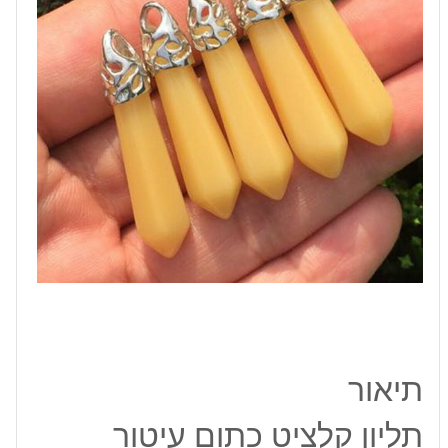
תיאור
תליון קלציט כתום עיטור