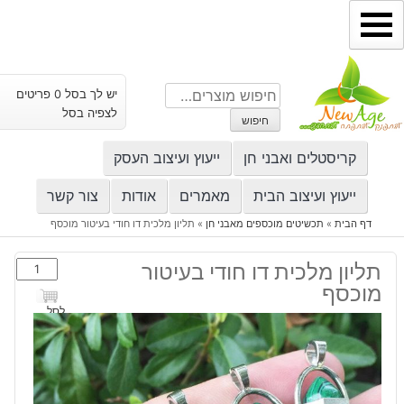
ילוג
תוכן
חיפוש
יש לך בסל 0 פריטים
עבור:
לצפיה בסל
חיפוש
קריסטלים ואבני חן
ייעוץ ועיצוב העסק
ייעוץ ועיצוב הבית
מאמרים
אודות
צור קשר
דף הבית
»
תכשיטים מוכספים מאבני חן
»
תליון מלכית דו חודי בעיטור מוכסף
כמות
תליון מלכית דו חודי בעיטור
של
מוכסף
תליון
לסל
מלכית
דו
חודי
בעיטור