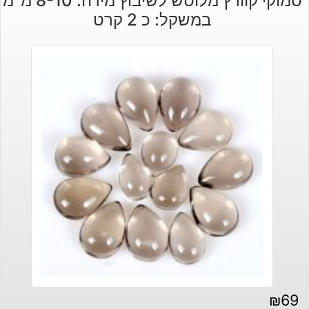
סמוקי קוורץ מלוטש לשיבוץ מידה: 8-10 מ"מ
במשקל: כ 2 קרט
₪
69