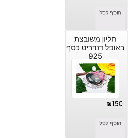
הנוכחי
המקורי
הוסף לסל
היה:
הוא:
₪3,270.
₪2,730.
תליון משובצת
באופל דנדריט כסף
925
₪
150
הוסף לסל