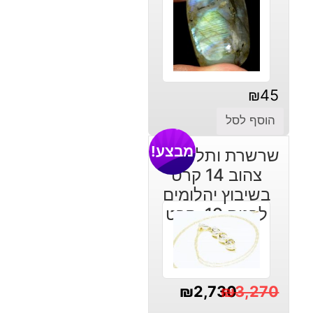
₪
45
הוסף לסל
מבצע!
שרשרת ותליון זהב
צהוב 14 קרט
בשיבוץ יהלומים
לבנים 19. קרט
₪
2,730
₪
3,270
המחיר
המחיר