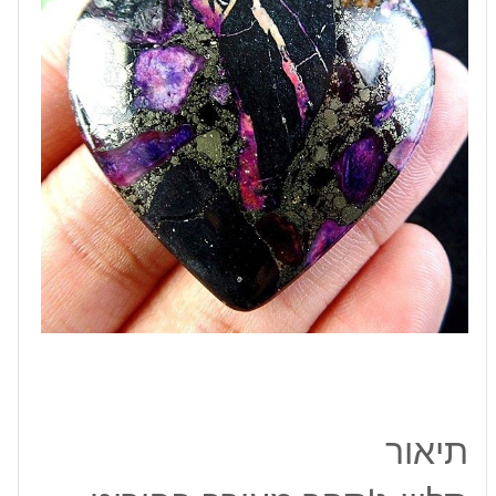
גווני
סגול
שחור
וירוק
תיאור