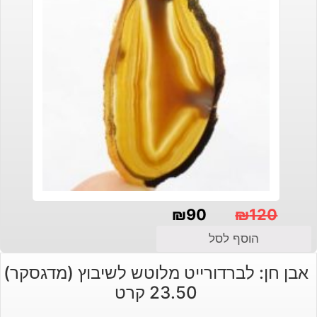
₪
90
₪
120
המחיר
המחיר
הוסף לסל
הנוכחי
המקורי
אבן חן: לברדורייט מלוטש לשיבוץ (מדגסקר)
היה:
הוא:
23.50 קרט
₪120.
₪90.