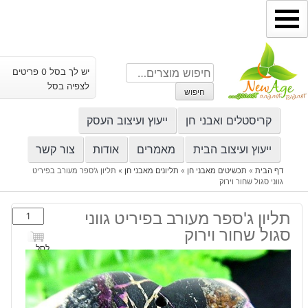
ילוג
תוכן
חיפוש
יש לך בסל 0 פריטים
עבור:
לצפיה בסל
חיפוש
קריסטלים ואבני חן
ייעוץ ועיצוב העסק
ייעוץ ועיצוב הבית
מאמרים
אודות
צור קשר
דף הבית
»
תכשיטים מאבני חן
»
תליונים מאבני חן
»
תליון ג'ספר מעורב בפיריט
גווני סגול שחור וירוק
כמות
תליון ג'ספר מעורב בפיריט גווני
של
סגול שחור וירוק
תליון
לסל
ג'ספר
מעורב
בפיריט