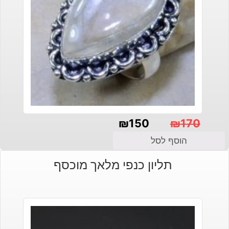
₪
150
₪
170
המחיר
המחיר
הוסף לסל
הנוכחי
המקורי
תליון כנפי מלאך מוכסף
היה:
הוא:
₪150.
₪170.