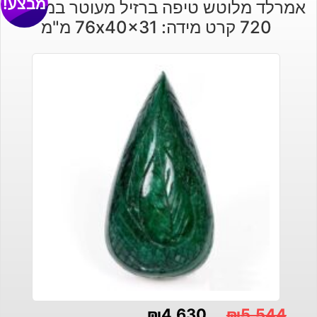
מבצע!
אמרלד מלוטש טיפה ברזיל מעוטר במשקל:
היה:
הוא:
720 קרט מידה: 76x40x31 מ"מ
₪140.
₪170.
₪
4,630
₪
5,544