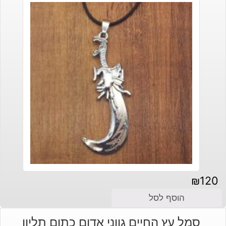
₪
120
הוסף לסל
סמל עץ החיים גווני אדום כתום תליון