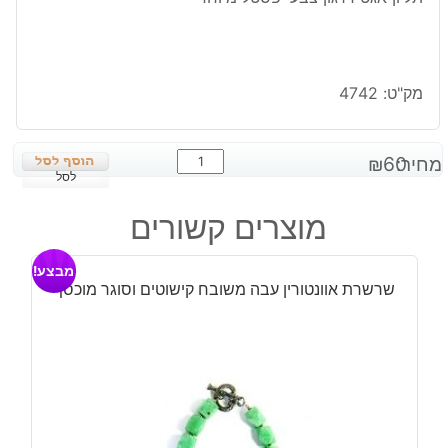
מק"ט:
4742
כמות
מחיר:
60
₪
של
לסל
תליון
מוצרים קשורים
אגט
דרגון
מבצע!
צבעי
שרשרת אוונטורין עבה משובח קישוטים וסוגר מוכסף
פסטל
מיוחד