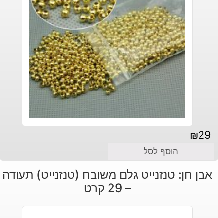
₪
29
הוסף לסל
אבן חן: טנזנייט גלם משובח (טנזנייט) תעודה
– 29 קרט