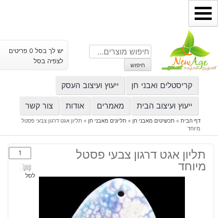
ילוג
תוכן
חיפוש
יש לך בסל 0 פריטים
עבור:
לצפיה בסל
חיפוש
קריסטלים ואבני חן
ייעוץ ועיצוב העסק
ייעוץ ועיצוב הבית
מאמרים
אודות
צור קשר
דף הבית
»
תכשיטים מאבני חן
»
תליונים מאבני חן
»
תליון אגט דרגון צבעי פסטל
מיוחד
כמות
תליון אגט דרגון צבעי פסטל
של
מיוחד
תליון
לסל
אגט
דרגון
צבעי