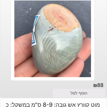
₪
88
הוסף לסל
מוט קוורץ אש גובה: 8-9 ס"מ במשקל: כ