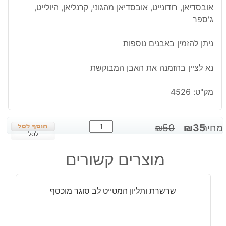
אובסדיאן, רודונייט, אובסדיאן מהגוני, קרנליאן, היולייט,
ג'ספר
ניתן להזמין באבנים נוספות
נא לציין בהזמנה את האבן המבוקשת
מק"ט:
4526
כמות
המחיר
המחיר
מחיר:
35
₪
50
₪
של
לסל
המקורי
הנוכחי
סליל
היה:
הוא:
מוצרים קשורים
משובץ
₪35.
₪50.
באבן
לבחירה
שרשרת ותליון המטייט לב סוגר מוכסף
מסוגים
שונים