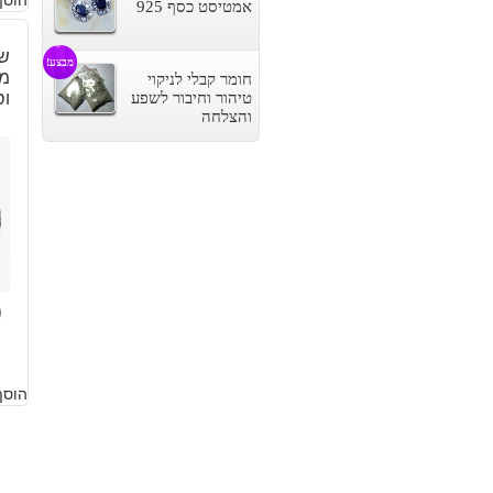
אמטיסט כסף 925
שר
מבצע!
מש
חומר קבלי לניקוי
וס
טיהור וחיבור לשפע
והצלחה
0
הוסף