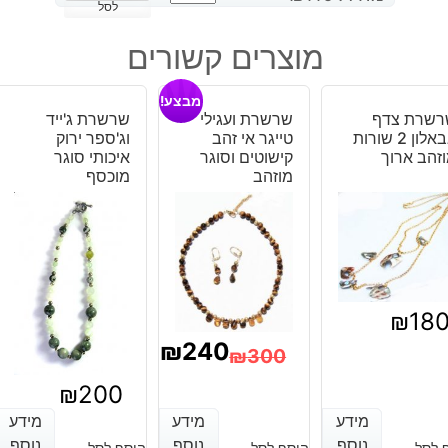
של
לסל
צמיד
מוצרים קשורים
קורל
קישוטי
מבצע!
זהב
רשרת צדף
שרשרת ועגילי
שרשרת ג'ייד
וסוגר
אבאלון 2 שורות
טייגר אי זהב
וג'ספר ירוק
מוזהב
זהב ארוך
קישוטים וסוגר
איכותי סוגר
מוזהב
מוכסף
₪
18
₪
240
₪
300
המחיר
המחיר
₪
200
הנוכחי
המקורי
מידע
מידע
מידע
מידע
מידע
מידע
נוסף
נוסף
נוסף
נוסף
נוסף
נוסף
 לסל
הוסף לסל
הוסף לסל