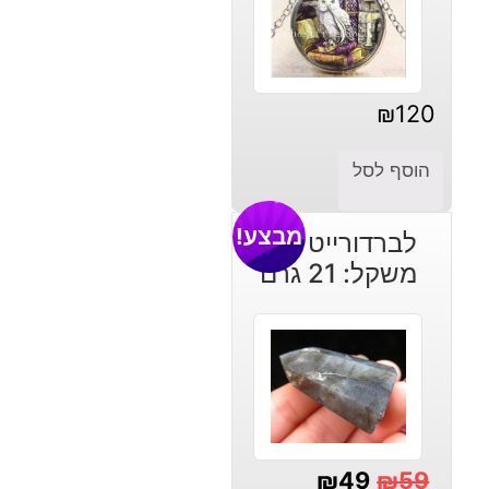
₪
120
הוסף לסל
מבצע!
לברדורייט מוט
משקל: 21 גרם
₪
49
₪
59