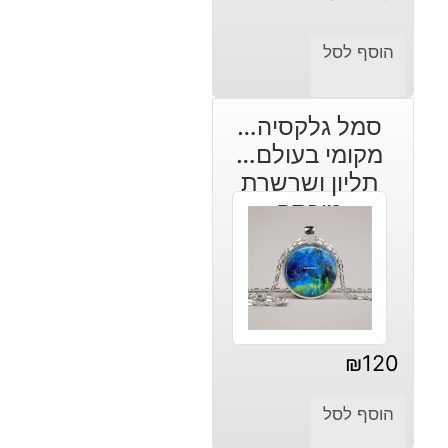
המחיר
המחיר
הנוכחי
המקורי
הוסף לסל
היה:
הוא:
₪49.
₪59.
סמל גלקסיה…
מקומי בעולם…
תליון ושרשרת
מוכסף
₪
120
הוסף לסל