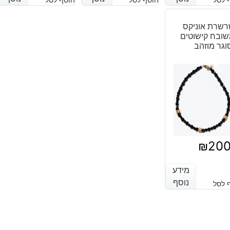
היה:
הוא:
₪300.
₪240.
שרת אוניקס
ובח קישוטים
וגר מוזהב
₪
20
מידע
מידע
נוסף
נוסף
 לסל