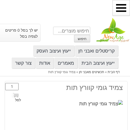
ילוג
תוכן
חיפוש
יש לך בסל 0 פריטים
עבור:
לצפיה בסל
חיפוש
קריסטלים ואבני חן
ייעוץ ועיצוב העסק
ייעוץ ועיצוב הבית
מאמרים
אודות
צור קשר
דף הבית
»
תכשיטים מאבני חן
»
צמיד גומי קוורץ תות
כמות
צמיד גומי קוורץ תות
של
צמיד
לסל
גומי
קוורץ
תות