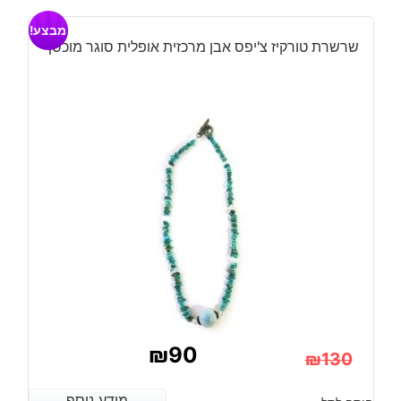
היה:
הוא:
מבצע!
₪130.
₪90.
שרשרת טורקיז צ'יפס אבן מרכזית אופלית סוגר מוכסף
₪
90
₪
130
המחיר
המחיר
מידע נוסף
מידע נוסף