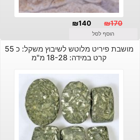
₪
140
₪
170
המחיר
המחיר
הוסף לסל
הנוכחי
המקורי
מושבת פיריט מלוטש לשיבוץ משקל: כ 55
היה:
הוא:
קרט במידה: 18-28 מ"מ
₪140.
₪170.