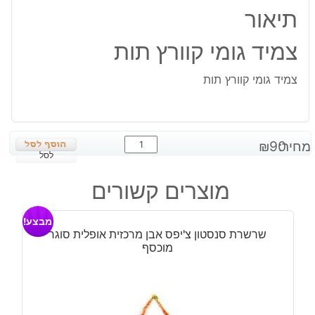
תיאור
צמיד גומי קוורץ תות
צמיד גומי קוורץ תות
כמות
מחיר:
90
₪
של
לסל
צמיד
מוצרים קשורים
גומי
קוורץ
מבצע!
תות
שרשרת סנסטון צ'יפס אבן מרכזית אופלית סוגר
מוכסף