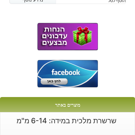
הוסף לסל
הנוכחי
המקורי
היה:
הוא:
₪130.
₪90.
מוצרים באתר
שרשרת מלכית במידה: 6-14 מ"מ