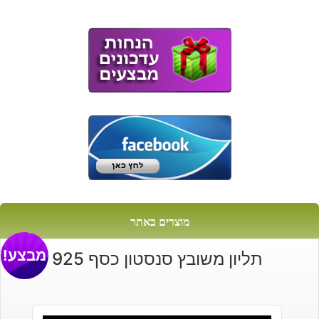
היה:
הוא:
₪130.
₪90.
מוצרים באתר
מבצע!
תליון משובץ סנסטון כסף 925