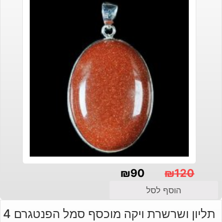
₪
90
₪
120
המחיר
המחיר
הוסף לסל
הנוכחי
המקורי
תליון ושרשרת ויקה מוכסף סמל הפנטגרם 4
היה:
הוא: