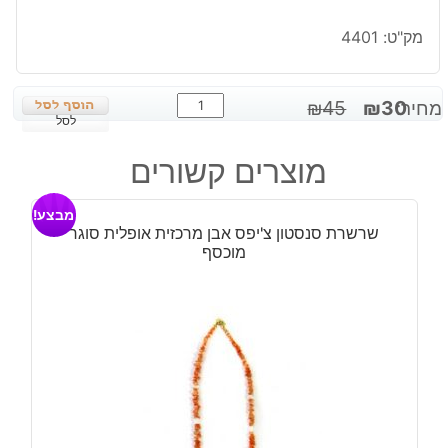
מק"ט:
4401
כמות
המחיר
המחיר
מחיר:
30
₪
45
₪
של
לסל
המקורי
הנוכחי
עגילי
היה:
הוא:
מוצרים קשורים
אם
₪30.
₪45.
הפנינה
מבצע!
עגול
שרשרת סנסטון צ'יפס אבן מרכזית אופלית סוגר
מוזהב
מוכסף