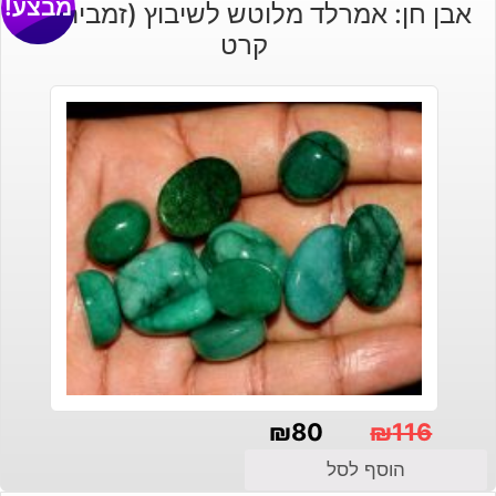
מבצע!
אבן חן: אמרלד מלוטש לשיבוץ (זמביה) 15
קרט
₪
80
₪
116
המחיר
המחיר
הוסף לסל