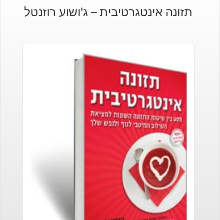
הנוכחי
המקורי
תזונה אינטגרטיבית – ג'ושוע רוזנטל
היה:
הוא:
₪116.
₪80.