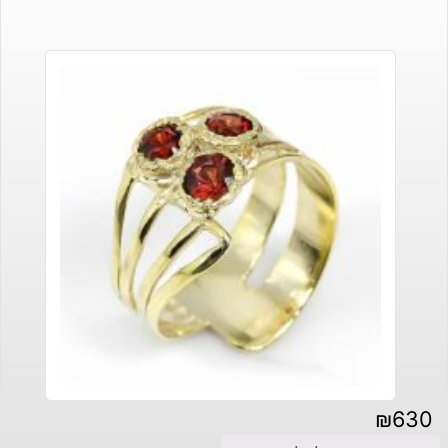
₪
630