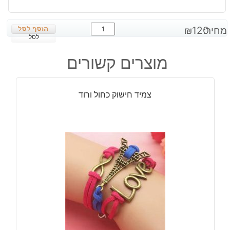
כמות
מחיר:
120
₪
של
לסל
שעון
מוצרים קשורים
לאישה
לערב:
שעון
צמיד חישוק כחול ורוד
תכשיט
לאישה