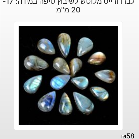
לברדורייט מלוטש לשיבוץ טיפה במידה: 17-
20 מ"מ
₪
58