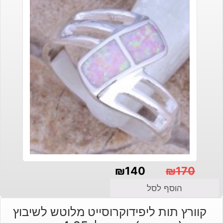
₪
140
₪
170
המחיר
המחיר
הוסף לסל
הנוכחי
המקורי
קוורץ תות ליפידוקרוסייט מלוטש לשיבוץ
היה:
הוא: