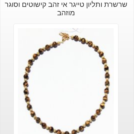
שרשרת ותליון טייגר אי זהב קישוטים וסוגר
היה:
הוא:
מוזהב
₪120.
₪90.