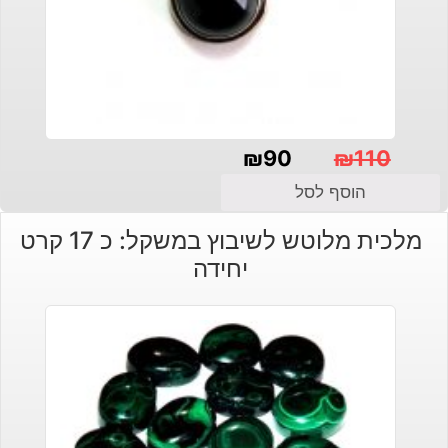
₪
90
₪
110
המחיר
המחיר
הוסף לסל
הנוכחי
המקורי
מלכית מלוטש לשיבוץ במשקל: כ 17 קרט
היה:
הוא:
יחידה
₪110.
₪90.