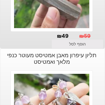
₪
49
₪
59
המחיר
המחיר
הוסף לסל
הנוכחי
המקורי
תליון עיפרון מאבן אמטיסט מעוטר כנפי
היה:
הוא:
מלאך ואמטיסט
₪49.
₪59.