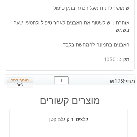
שימוש : להניח מעל הכתר בזמן טיפול
אזהרה : יש לשטוף את האבנים לאחר טיפול ולהטעין שעה
בשמש.
האבנים בתמונה להמחשה בלבד
מק"ט:
1050
כמות
מחיר:
129
₪
של
לסל
ערכת
מוצרים קשורים
מטפלים:
אבני
טיפול
קלציט ירוק גלם קטן
-
צ'קרת
הכתר