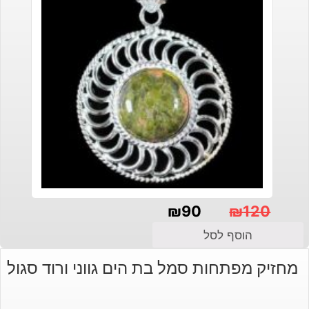
₪
90
₪
120
המחיר
המחיר
הוסף לסל
הנוכחי
המקורי
מחזיק מפתחות סמל בת הים גווני ורוד סגול
היה:
הוא:
₪120.
₪90.