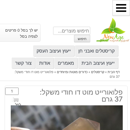
ילוג
תוכן
חיפוש
יש לך בסל 0 פריטים
עבור:
לצפיה בסל
חיפוש
קריסטלים ואבני חן
ייעוץ ועיצוב העסק
ייעוץ ועיצוב הבית
מאמרים
אודות
צור קשר
דף הבית
»
קריסטלים
»
כדורים מוטות ומיוחדים
»
פלואורייט מוט דו חודי משקל:
37 גרם
כמות
פלואורייט מוט דו חודי משקל:
של
37 גרם
פלואורייט
לסל
מוט
דו
חודי