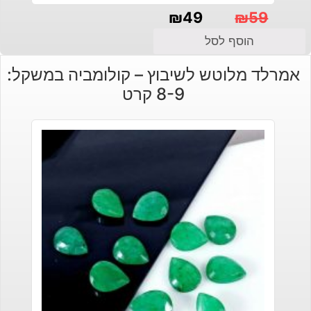
₪
49
₪
59
המחיר
המחיר
הוסף לסל
הנוכחי
המקורי
אמרלד מלוטש לשיבוץ – קולומביה במשקל:
היה:
הוא:
8-9 קרט
₪49.
₪59.