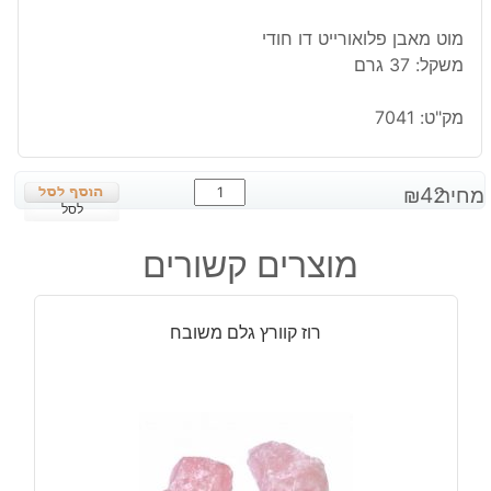
מוט מאבן פלואורייט דו חודי
משקל: 37 גרם
מק"ט:
7041
כמות
מחיר:
42
₪
של
לסל
פלואורייט
מוצרים קשורים
מוט
דו
חודי
רוז קוורץ גלם משובח
משקל:
37
גרם