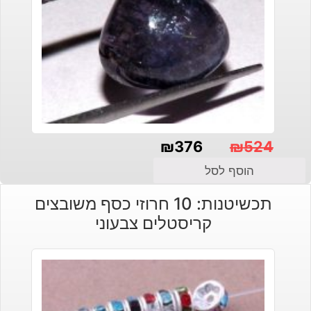
₪
376
₪
524
המחיר
המחיר
הוסף לסל
הנוכחי
המקורי
תכשיטנות: 10 חרוזי כסף משובצים
היה:
הוא:
קריסטלים צבעוני
₪524.
₪376.