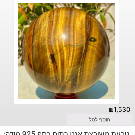
₪
1,530
הוסף לסל
טבעת משובצת אגט כתום כסף 925 מידה: