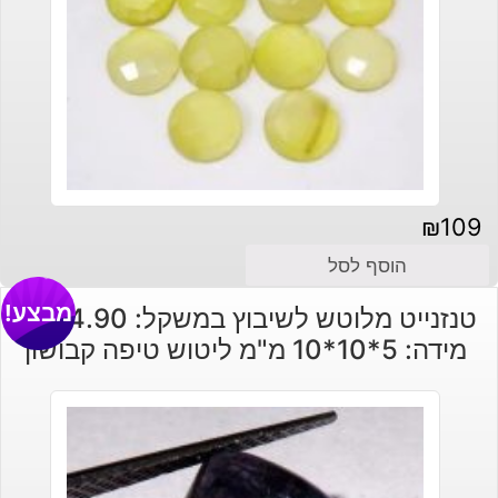
₪
109
הוסף לסל
מבצע!
טנזנייט מלוטש לשיבוץ במשקל: 4.90 קרט
מידה: 5*10*10 מ"מ ליטוש טיפה קבושון