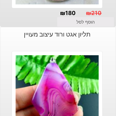
₪
180
₪
210
המחיר
המחיר
הוסף לסל
הנוכחי
המקורי
תליון אגט ורוד עיצוב מעויין
היה:
הוא:
₪210.
₪180.