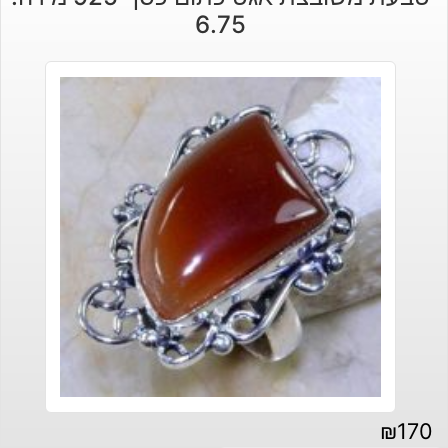
6.75
₪
170