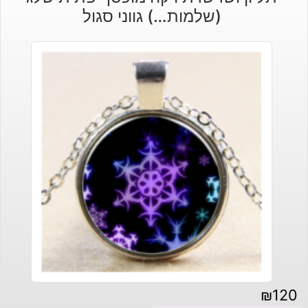
(שלמות…) גווני סגול
₪
120