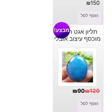
₪
150
הוסף לסל
מבצע!
תליון אגט תכלת
מוכסף עיצוב אובלי
₪
90
₪
120
המחיר
המחיר
הוסף לסל
הנוכחי
המקורי