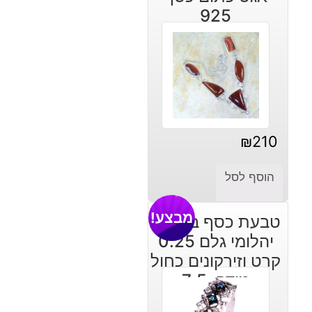
925
₪
210
הוסף לסל
מבצע!
טבעת כסף בשיבוץ
יהלומי גלם 0.25
קרט וזירקונים כחול
מידה: 7.5