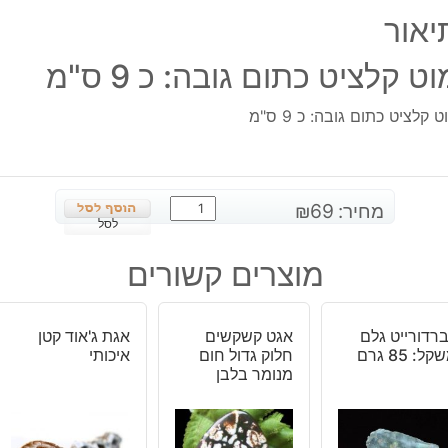
9
יאור
ס"מ
וט קלציט כתום גובה: כ 9 ס"מ
ט קלציט כתום גובה: כ 9 ס"מ
כמות
מחיר:
69
₪
של
לסל
מוט
מוצרים קשורים
קלציט
כתום
גובה:
רדורייט גלם
אגט קשקשים
אגת ג'אוד קטן
כ
ל: 85 גרם
חלוק גדול חום
איכותי
9
מנומר בלבן
ס"מ