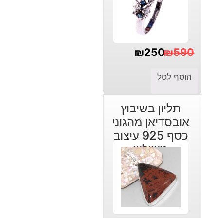
₪
250
₪
590
המחיר
המחיר
הוסף לסל
הנוכחי
המקורי
היה:
הוא:
תליון בשיבוץ
₪590.
₪250.
אובסדיאן מהגוני
כסף 925 עיצוב
משולש