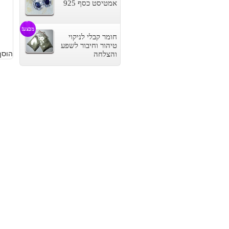
ה
ה
אמטיסט כסף 925
ה
ה
מבצע!
חומר קבלי לניקוי
ה
ה
טיהור וחיבור לשפע
הוסף
והצלחה
.
.