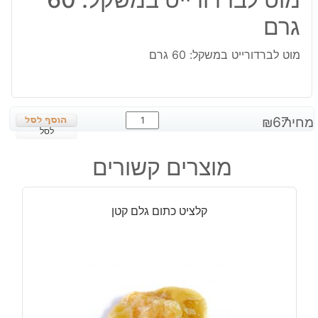
גרם
מוט לברדורייט במשקל: 60 גרם
כמות
מחיר:
67
₪
של
לסל
מוט
מוצרים קשורים
לברדורייט
במשקל:
60
קלציט כתום גלם קטן
גרם