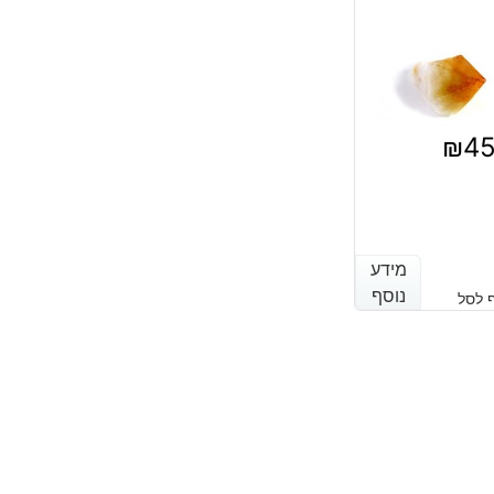
₪
4
מידע
מידע
נוסף
נוסף
 לסל