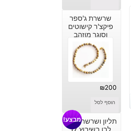
שרשרת ג'ספר
פיקצ'ר קישוטים
וסוגר מוזהב
₪
200
הוסף לסל
מבצע!
תליון ושרשרת זהב
לבן בשיבוץ 17