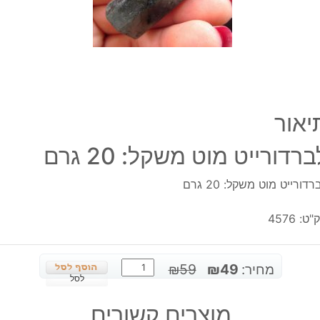
יאור
ברדורייט מוט משקל: 20 גרם
רדורייט מוט משקל: 20 גרם
"ט:
4576
כמות
המחיר
המחיר
מחיר:
49
₪
59
₪
של
לסל
המקורי
הנוכחי
לברדורייט
היה:
הוא:
מוצרים קשורים
מוט