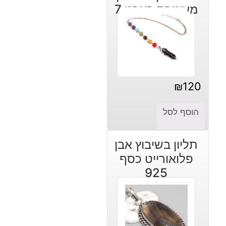
מעוטרת באבני 7
צ'קרות
₪
120
הוסף לסל
תליון בשיבוץ אבן
פלואורייט כסף
925