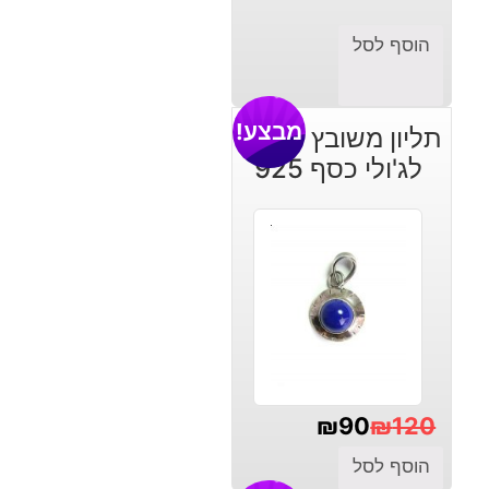
הוסף לסל
מבצע!
תליון משובץ לאפיס
לג'ולי כסף 925
₪
90
₪
120
המחיר
המחיר
הוסף לסל