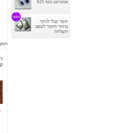
אמטיסט כסף 925
מבצע!
חומר קבלי לניקוי
טיהור וחיבור לשפע
והצלחה
הוסף
ק"
0
ה
ה
ה
ה