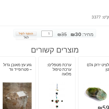
"ט:
3377
כמות
המחיר
המחיר
מחיר:
30
₪
35
₪
של
לסל
המקורי
הנוכחי
לאפיס
היה:
הוא:
מוצרים קשורים
לג'ולי
₪30.
₪35.
כדור
בתושבת
ציט ירוק גלם
ערכת מטפלים:
גזע עץ מאובן גדול
עץ
ן
ערכת טיפול
– פטרופייד ווד
משקל:
מלאה
30
גרם
₪
5