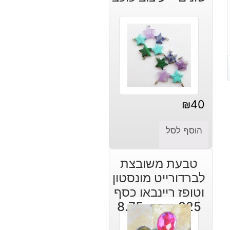
₪
40
הוסף לסל
טבעת משובצת
לברדורייט מונסטון
וטופז ריינבאו כסף
925 מידה: 8.75