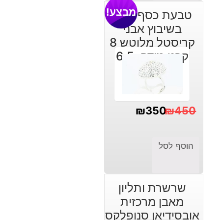
הנוכחי
המקורי
מבצע!
טבעת כסף 925
היה:
הוא:
בשיבוץ אבני
₪120.
₪90.
קריסטל מלוטש 8
קרט מידה: 6.5
₪
350
₪
450
המחיר
המחיר
הנוכחי
המקורי
הוסף לסל
היה:
הוא:
₪450.
₪350.
שרשרת ותליון
מאבן מרכזית
אובסידיאן סנופלקס