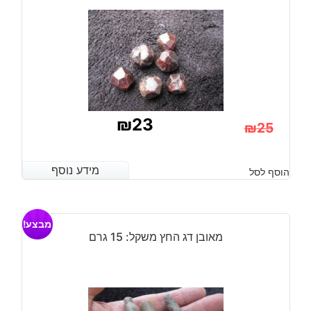
מידה:
110
מ"מ
במשקל:
2.10
ק"ג
₪
23
₪
25
המחיר
המחיר
הנוכחי
המקורי
מידע נוסף
מידע נוסף
הוסף לסל
היה:
הוא:
₪25.
₪23.
מבצע!
מאובן דג החץ משקל: 15 גרם