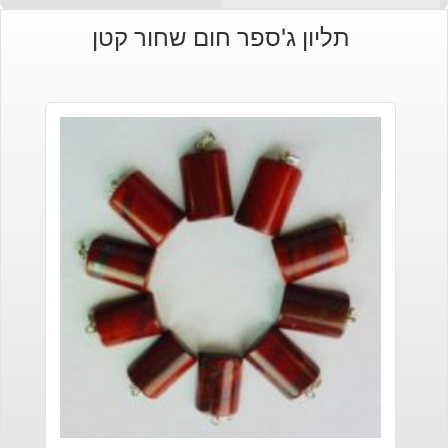
הנוכחי
המקורי
תליון ג'ספר חום שחור קטן
היה:
הוא:
₪150.
₪120.