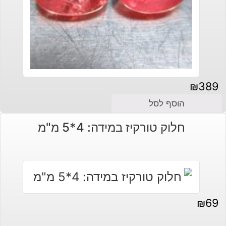
₪
389
הוסף לסל
חלוק טורקיז במידה: 4*5 מ"מ
₪
69