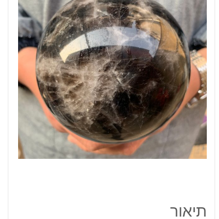
מעמד
עץ
מסוגנן
מידה:
110
מ"מ
במשקל:
2.10
ק"ג
תיאור