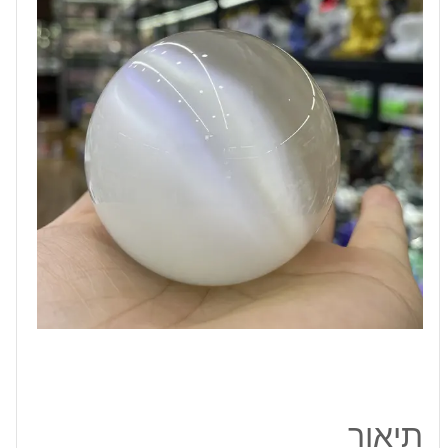
גוון
לבנבן
ומעמד
עץ
מסוגנן
מידה:
40
מ"מ
תיאור