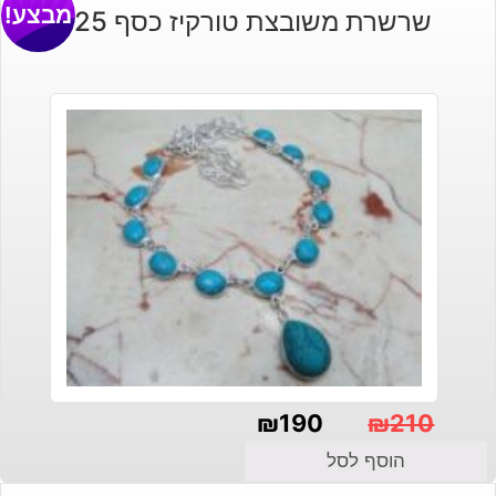
מבצע!
שרשרת משובצת טורקיז כסף 925
₪
190
₪
210
המחיר
המחיר
הוסף לסל
הנוכחי
המקורי