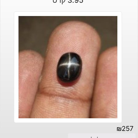
3.95 קרט
₪
257