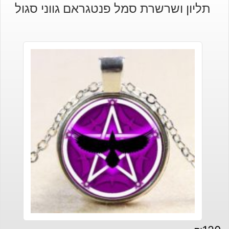
תליון ושרשרת סמל פנטגראם גווני סגול
היה:
הוא:
₪210.
₪190.