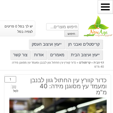
ילוג
תוכן
חיפוש
יש לך בסל 0 פריטים
עבור:
לצפיה בסל
חיפוש
קריסטלים ואבני חן
ייעוץ ועיצוב העסק
ייעוץ ועיצוב הבית
מאמרים
אודות
צור קשר
דף הבית
»
קריסטלים
»
כדור קוורץ עין החתול גוון לבנבן ומעמד עץ מסוגנן מידה:
40 מ"מ
כמות
כדור קוורץ עין החתול גוון לבנבן
של
ומעמד עץ מסוגנן מידה: 40
כדור
מ"מ
לסל
קוורץ
עין
החתול