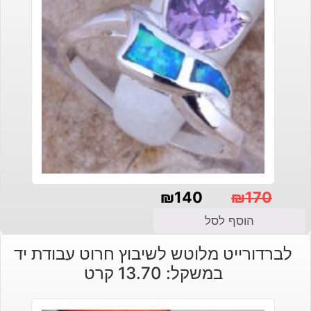
₪
140
₪
170
המחיר
המחיר
הוסף לסל
הנוכחי
המקורי
לברדורייט מלוטש לשיבוץ חרוט עבודת יד
היה:
הוא:
במשקל: 13.70 קרט
₪140.
₪170.