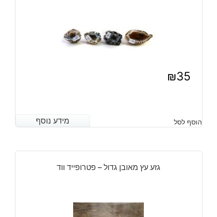
ומעמד
עץ
מסוגנן
מידה:
40
מ"מ
₪
35
מידע נוסף
מידע נוסף
הוסף לסל
גזע עץ מאובן גדול – פטרופייד ווד