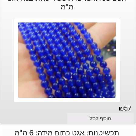
מ"מ
₪
57
הוסף לסל
תכשיטנות: אגט כתום מידה: 6 מ"מ