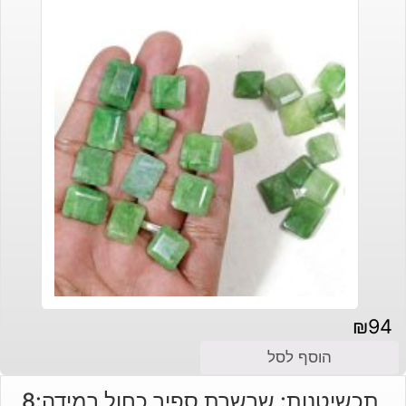
₪
94
הוסף לסל
תכשיטנות: שרשרת ספיר כחול במידה:8