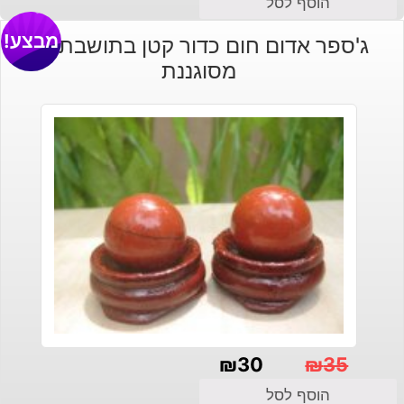
הוסף לסל
מבצע!
ג'ספר אדום חום כדור קטן בתושבת עץ
מסוגננת
₪
30
₪
35
המחיר
המחיר
הוסף לסל