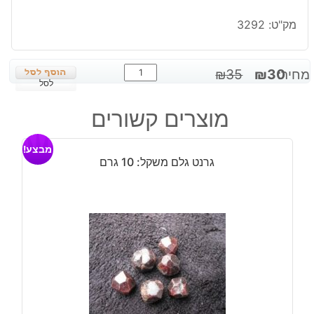
מק"ט:
3292
כמות
המחיר
המחיר
מחיר:
30
₪
35
₪
של
לסל
המקורי
הנוכחי
ג'ספר
היה:
הוא:
מוצרים קשורים
אדום
₪30.
₪35.
חום
מבצע!
כדור
גרנט גלם משקל: 10 גרם
קטן
בתושבת
עץ
מסוגננת