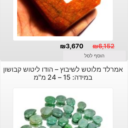
₪
3,670
₪
6,152
המחיר
המחיר
הוסף לסל
הנוכחי
המקורי
אמרלד מלוטש לשיבוץ – הודו ליטוש קבושון
היה:
הוא:
במידה: 15 – 24 מ"מ
₪3,670.
₪6,152.