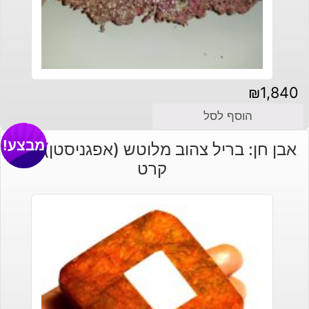
₪
1,840
הוסף לסל
מבצע!
אבן חן: בריל צהוב מלוטש (אפגניסטן) 799
קרט