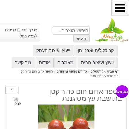
ילוג
תוכן
חיפוש
יש לך בסל 0 פריטים
עבור:
לצפיה בסל
חיפוש
קריסטלים ואבני חן
ייעוץ ועיצוב העסק
ייעוץ ועיצוב הבית
מאמרים
אודות
צור קשר
דף הבית
»
קריסטלים
»
כדורים מוטות ומיוחדים
»
ג'ספר אדום חום כדור קטן
בתושבת עץ מסוגננת
כמות
ג'ספר אדום חום כדור קטן
מבצע!
של
בתושבת עץ מסוגננת
ג'ספר
לסל
אדום
חום
כדור