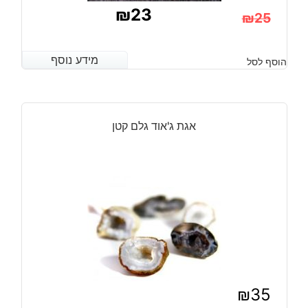
₪
23
₪
25
המחיר
המחיר
הנוכחי
המקורי
מידע נוסף
מידע נוסף
הוסף לסל
היה:
הוא:
₪25.
₪23.
אגת ג'אוד גלם קטן
₪
35