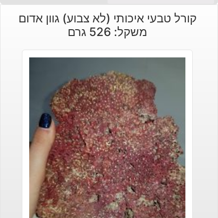
הנוכחי
המקורי
קורל טבעי איכותי (לא צבוע) גוון אדום
היה:
הוא:
משקל: 526 גרם
₪30.
₪35.