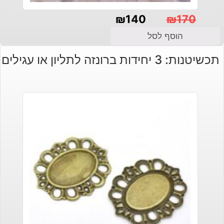
₪
140
₪
170
המחיר
המחיר
הוסף לסל
הנוכחי
המקורי
תכשיטנות: 3 יחידות ברונזה לתליון או עגילים
היה:
הוא:
₪140.
₪170.