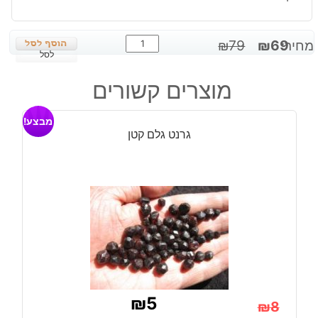
כמות
המחיר
המחיר
מחיר:
69
₪
79
₪
של
לסל
המקורי
הנוכחי
ג'ספר
היה:
הוא:
מוצרים קשורים
שרי
₪69.
₪79.
מוט
מבצע!
משקל:
גרנט גלם קטן
55
גרם
₪
5
₪
8