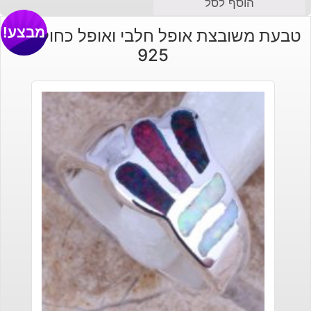
הוסף לסל
מבצע!
טבעת משובצת אופל חלבי ואופל כחול כסף
925