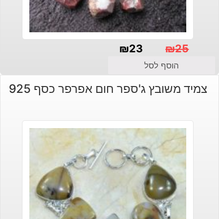
₪
23
₪
25
המחיר
המחיר
הוסף לסל
הנוכחי
המקורי
צמיד משובץ ג'ספר חום אפרפר כסף 925
היה:
הוא:
₪23.
₪25.