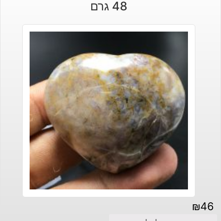
48 גרם
₪
46