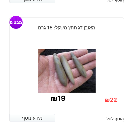
היה:
הוא:
₪22.
₪15.
מבצע!
מאובן דג החץ משקל: 15 גרם
₪
19
₪
22
המחיר
המחיר
הנוכחי
המקורי
מידע נוסף
מידע נוסף
הוסף לסל
היה:
הוא: