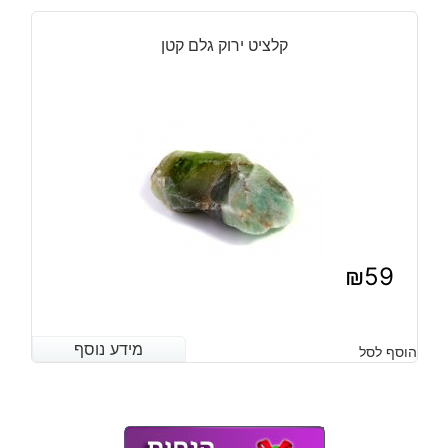
₪22.
₪19.
קלציט ירוק גלם קטן
₪
59
מידע נוסף
מידע נוסף
הוסף לסל