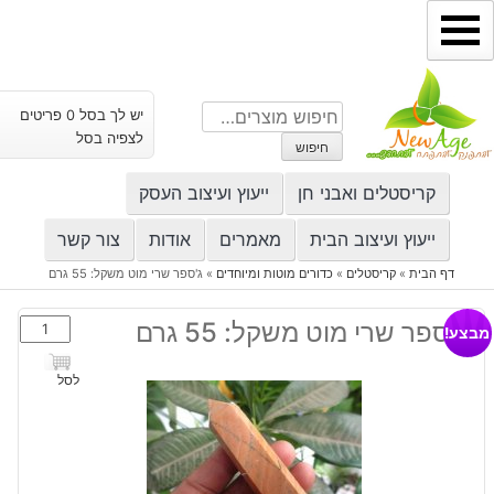
ילוג
תוכן
חיפוש
יש לך בסל 0 פריטים
עבור:
לצפיה בסל
חיפוש
קריסטלים ואבני חן
ייעוץ ועיצוב העסק
ייעוץ ועיצוב הבית
מאמרים
אודות
צור קשר
דף הבית
»
קריסטלים
»
כדורים מוטות ומיוחדים
»
ג'ספר שרי מוט משקל: 55 גרם
כמות
ג'ספר שרי מוט משקל: 55 גרם
מבצע!
של
ג'ספר
לסל
שרי
מוט
משקל:
55