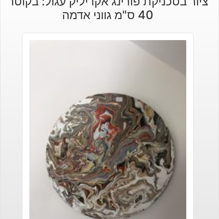
ציור בטכניקת פורינג אקריליק עגול: בקוטר
40 ס"מ גווני אדמה