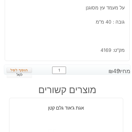
על מעמד עץ מסוגנן
גובה : 40 מ"מ
מק"ט:
4169
כמות
מחיר:
49
₪
של
לסל
ג'ספר
מוצרים קשורים
לבן
אפרפרביצה
ומעמד
אגת ג'אוד גלם קטן
עץ
מסוגנן
גובה:
40