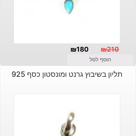
₪
180
₪
210
המחיר
המחיר
הוסף לסל
הנוכחי
המקורי
תליון בשיבוץ גרנט ומונסטון כסף 925
היה:
הוא:
₪210.
₪180.