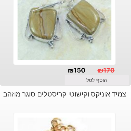
₪
150
₪
170
המחיר
המחיר
הוסף לסל
הנוכחי
המקורי
צמיד אוניקס וקישוטי קריסטלים סוגר מוזהב
היה:
הוא:
₪150.
₪170.