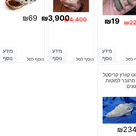
₪
69
₪
3,900
₪
4,400
₪
19
₪
2
המחיר
המחיר
מחיר
מחיר
הנוכחי
המקורי
נוכחי
מקורי
היה:
הוא:
מידע
מידע
מידע
מידע
מידע
מידע
יה:
וא:
נוסף
נוסף
נוסף
נוסף
נוסף
נוסף
 לסל
הוסף לסל
הוסף לסל
₪4,400.
₪3,900.
₪22
₪19
ט קוורץ קריסטל
מחובר למוטות
נים
₪
23