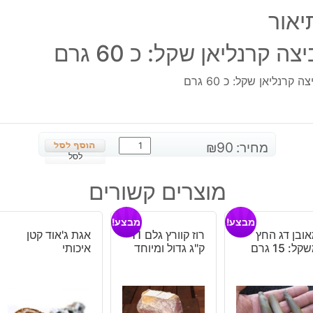
גרם
יאור
צה קרנליאן שקל: כ 60 גרם
ה קרנליאן שקל: כ 60 גרם
כמות
מחיר:
90
₪
של
לסל
ביצה
מוצרים קשורים
קרנליאן
שקל:
מבצע!
מבצע!
כ
ובן דג החץ
רוז קוורץ גלם 11
אגת ג'אוד קטן
60
ל: 15 גרם
ק"ג גדול ומיוחד
איכותי
גרם