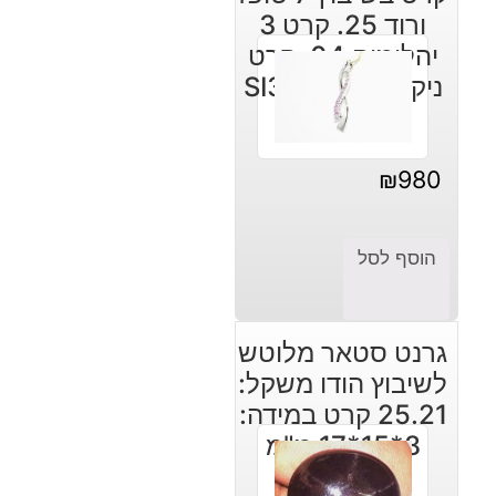
ורוד 25. קרט 3
יהלומים 04. קרט
ניקיון יהלומים: SI3
₪
980
הוסף לסל
גרנט סטאר מלוטש
לשיבוץ הודו משקל:
25.21 קרט במידה:
8*15*17 מ"מ