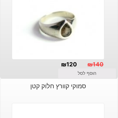
₪
120
₪
140
המחיר
המחיר
הוסף לסל
הנוכחי
המקורי
סמוקי קוורץ חלוק קטן
היה:
הוא:
₪140.
₪120.