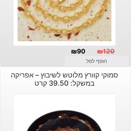
₪
90
₪
120
המחיר
המחיר
הוסף לסל
הנוכחי
המקורי
סמוקי קוורץ מלוטש לשיבוץ – אפריקה
היה:
הוא:
במשקל: 39.50 קרט
₪120.
₪90.