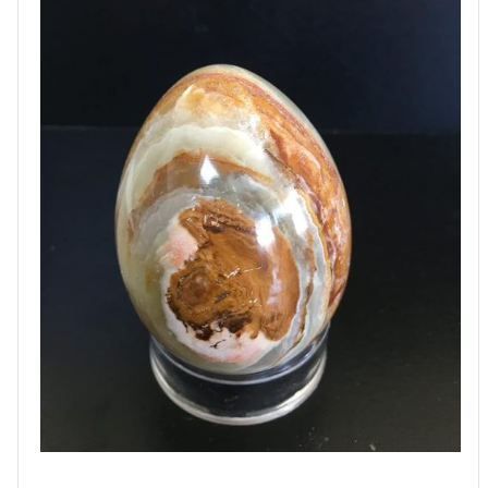
מסוגנן
במשקל:
255
גרם