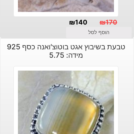
₪
140
₪
170
המחיר
המחיר
הוסף לסל
הנוכחי
המקורי
טבעת בשיבוץ אגט בוטוצ'ואנה כסף 925
היה:
הוא:
מידה: 5.75
₪140.
₪170.