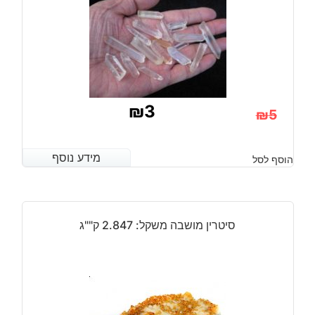
₪
3
₪
5
המחיר
המחיר
הנוכחי
המקורי
מידע נוסף
מידע נוסף
הוסף לסל
היה:
הוא:
₪5.
₪3.
סיטרין מושבה משקל: 2.847 ק""ג