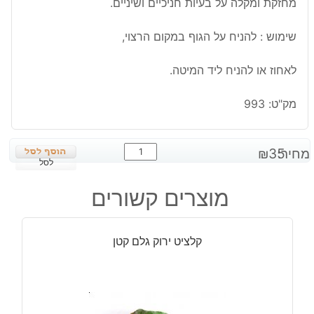
מחזקת ומקלה על בעיות חניכיים ושיניים.
שימוש : להניח על הגוף במקום הרצוי,
לאחוז או להניח ליד המיטה.
מק"ט:
993
כמות
מחיר:
35
₪
של
לסל
פלואורייט
מוצרים קשורים
חלוק
גדול
קלציט ירוק גלם קטן