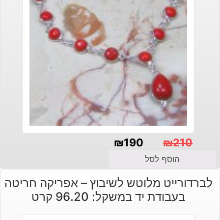
₪
190
₪
210
המחיר
המחיר
הוסף לסל
הנוכחי
המקורי
לברדורייט מלוטש לשיבוץ – אפריקה חריטה
היה:
הוא:
בעבודת יד במשקל: 96.20 קרט
₪210.
₪190.