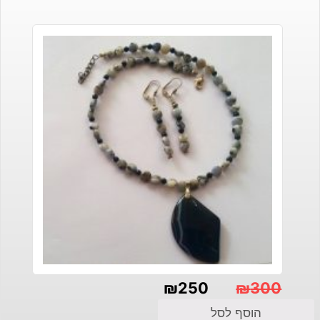
₪30.
₪45.
₪
250
₪
300
המחיר
המחיר
הוסף לסל