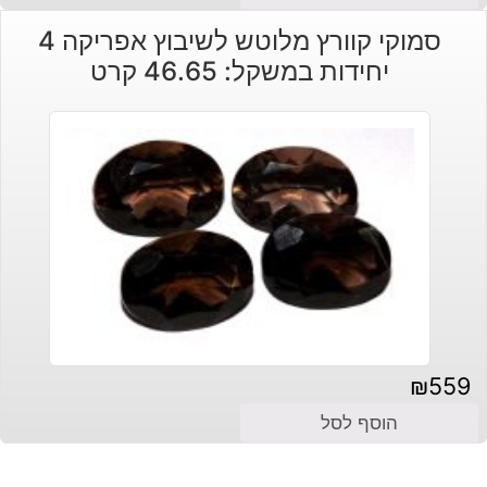
הנוכחי
המקורי
סמוקי קוורץ מלוטש לשיבוץ אפריקה 4
היה:
הוא:
יחידות במשקל: 46.65 קרט
₪300.
₪250.
₪
559
הוסף לסל