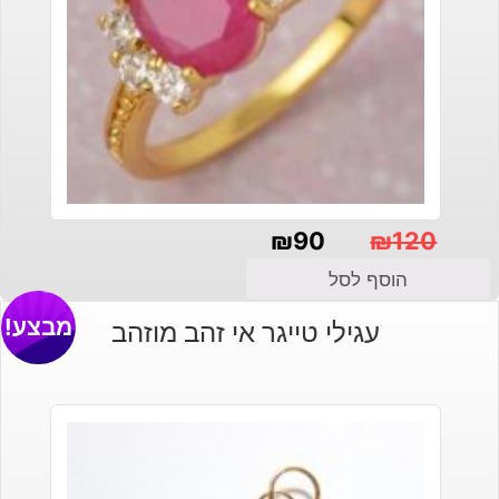
₪
90
₪
120
המחיר
המחיר
הוסף לסל
הנוכחי
המקורי
מבצע!
עגילי טייגר אי זהב מוזהב
היה:
הוא:
₪120.
₪90.