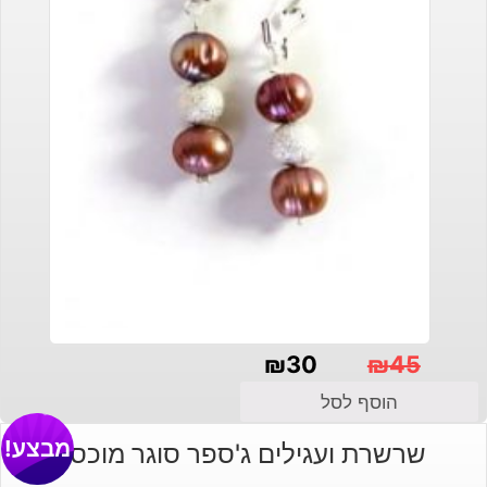
₪
30
₪
45
המחיר
המחיר
הוסף לסל
הנוכחי
המקורי
מבצע!
שרשרת ועגילים ג'ספר סוגר מוכסף
היה:
הוא: