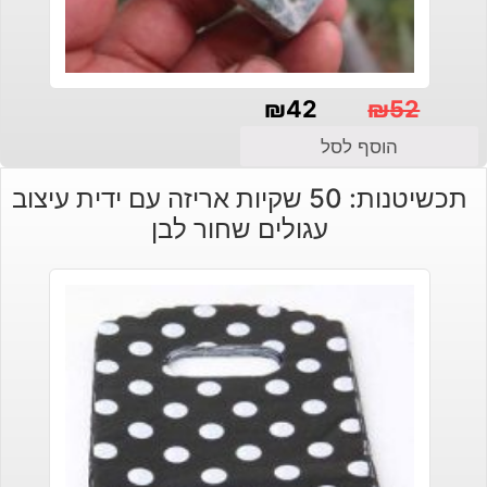
₪
42
₪
52
המחיר
המחיר
הוסף לסל
הנוכחי
המקורי
תכשיטנות: 50 שקיות אריזה עם ידית עיצוב
היה:
הוא:
עגולים שחור לבן
₪42.
₪52.