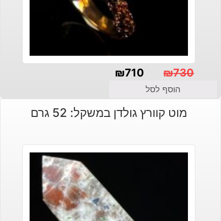
₪
710
₪
730
המחיר
המחיר
הוסף לסל
הנוכחי
המקורי
מוט קוורץ גולדן במשקל: 52 גרם
היה:
הוא:
₪730.
₪710.