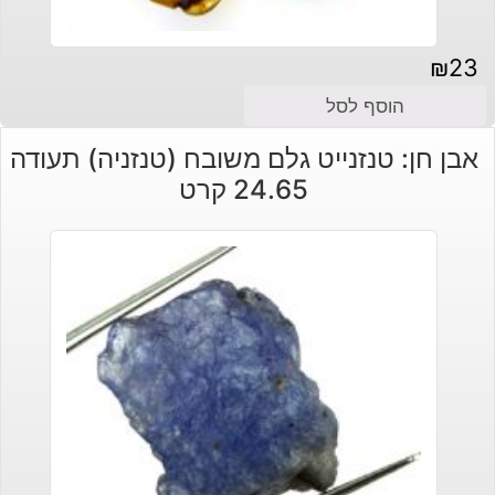
₪
23
הוסף לסל
אבן חן: טנזנייט גלם משובח (טנזניה) תעודה
24.65 קרט