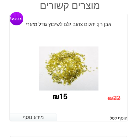
היה:
הוא:
מוצרים קשורים
אדום
₪15.
₪21.
3
מבצע!
חלוקים
אבן חן: יהלום צהוב גלם לשיבוץ גודל מזערי
קטנים
₪
15
₪
22
המחיר
המחיר
הנוכחי
המקורי
מידע נוסף
מידע נוסף
הוסף לסל
היה:
הוא: