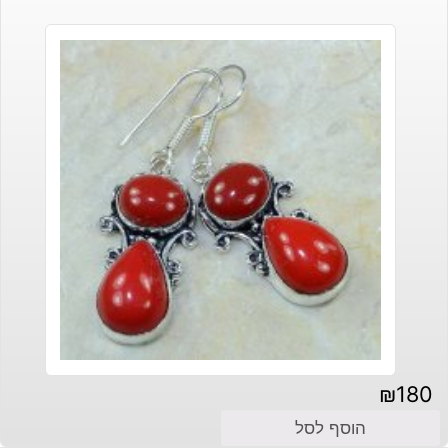
₪140.
₪170.
₪
180
הוסף לסל