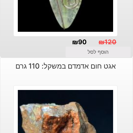
₪
90
₪
120
המחיר
המחיר
הוסף לסל
הנוכחי
המקורי
אגט חום אדמדם במשקל: 110 גרם
היה:
הוא:
₪120.
₪90.