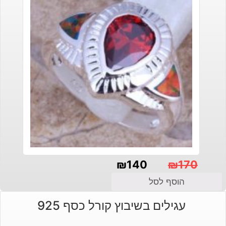
₪
140
₪
170
המחיר
המחיר
הוסף לסל
הנוכחי
המקורי
עגילים בשיבוץ קורל כסף 925
היה:
הוא: