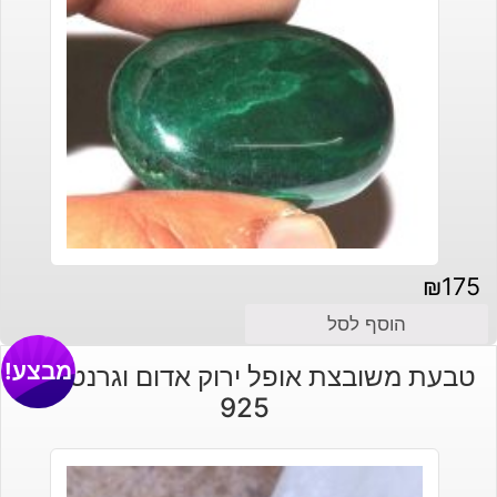
₪
175
הוסף לסל
מבצע!
טבעת משובצת אופל ירוק אדום וגרנט כסף
925