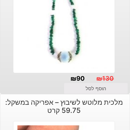
₪
90
₪
130
המחיר
המחיר
הוסף לסל
הנוכחי
המקורי
מלכית מלוטש לשיבוץ – אפריקה במשקל:
היה:
הוא:
59.75 קרט
₪130.
₪90.