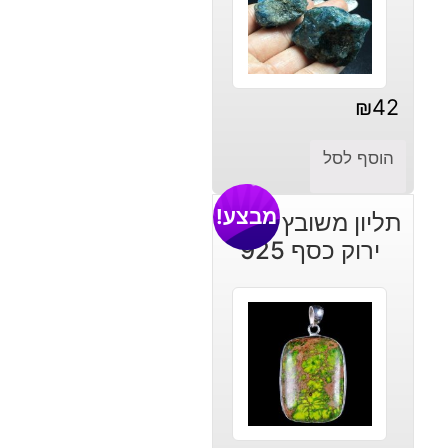
₪
42
הוסף לסל
מבצע!
תליון משובץ ג'ספר
ירוק כסף 925