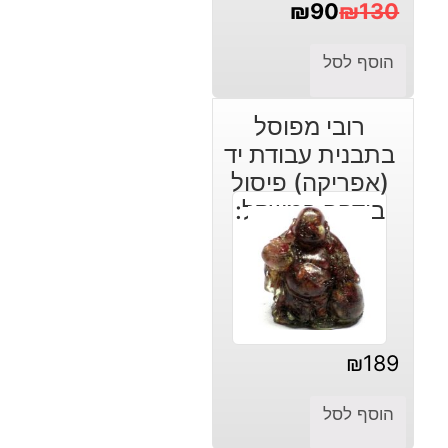
₪
90
₪
130
המחיר
המחיר
הוסף לסל
הנוכחי
המקורי
היה:
הוא:
רובי מפוסל
₪130.
₪90.
בתבנית עבודת יד
(אפריקה) פיסול
בודהה במשקל:
222 קרט
₪
189
הוסף לסל