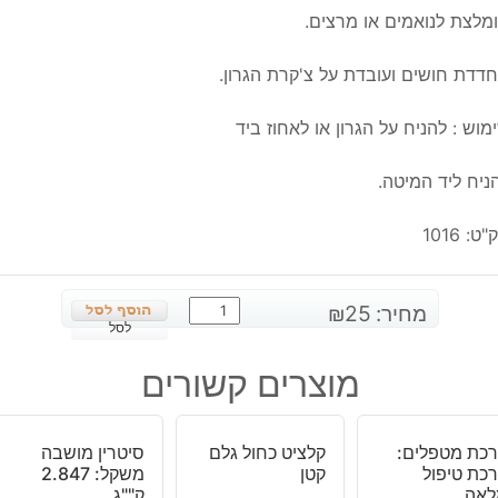
מלצת לנואמים או מרצים.
דדת חושים ועובדת על צ'קרת הגרון.
מוש : להניח על הגרון או לאחוז ביד
ניח ליד המיטה.
"ט:
1016
כמות
מחיר:
25
₪
של
לסל
בלי
מוצרים קשורים
לייס
אגט
חלוק
כת מטפלים:
קלציט כחול גלם
סיטרין מושבה
איכותי
כת טיפול
קטן
משקל: 2.847
לאה
ק""ג