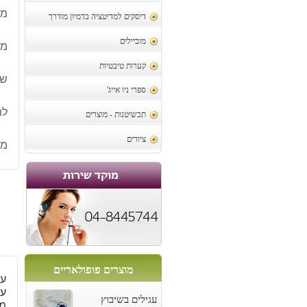
מו
דיסקים למדיטציה בדמיון מודרך
מוביילים
מח
קערות טיבטיות
שי
ספרי ניו אייג'
לה
תכשיטנות - מוצרים
ציורים
מק
מוצרים פופולאריים
ער
ער
עגילים בשיבוץ
מ