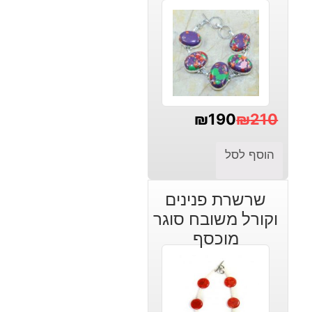
₪
190
₪
210
המחיר
המחיר
הוסף לסל
הנוכחי
המקורי
היה:
הוא:
שרשרת פנינים
₪210.
₪190.
וקורל משובח סוגר
מוכסף