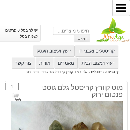
ילוג
תוכן
חיפוש
יש לך בסל 0 פריטים
עבור:
לצפיה בסל
חיפוש
קריסטלים ואבני חן
ייעוץ ועיצוב העסק
ייעוץ ועיצוב הבית
מאמרים
אודות
צור קשר
דף הבית
»
קריסטלים
»
גלם
»
מוט קוורץ קריסטל גלם גוסט פנטום ירוק
כמות
מוט קוורץ קריסטל גלם גוסט
של
פנטום ירוק
מוט
לסל
קוורץ
קריסטל
גלם
גוסט