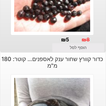
₪
5
₪
8
המחיר
המחיר
הוסף לסל
הנוכחי
המקורי
כדור קוורץ שחור ענק לאספנים… קוטר: 180
היה:
הוא:
מ"מ
₪8.
₪5.