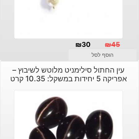
₪
30
₪
45
המחיר
המחיר
הוסף לסל
הנוכחי
המקורי
עין החתול סילימניט מלוטש לשיבוץ –
היה:
הוא:
אפריקה 5 יחידות במשקל: 10.35 קרט
₪30.
₪45.