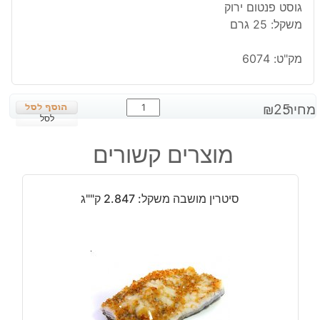
גוסט פנטום ירוק
משקל: 25 גרם
מק"ט:
6074
כמות
מחיר:
25
₪
של
לסל
מוט
מוצרים קשורים
קוורץ
קריסטל
גלם
סיטרין מושבה משקל: 2.847 ק""ג
גוסט
פנטום
ירוק