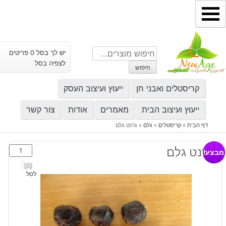
ילוג
תוכן
חיפוש
יש לך בסל 0 פריטים
עבור:
לצפיה בסל
חיפוש
קריסטלים ואבני חן
ייעוץ ועיצוב העסק
ייעוץ ועיצוב הבית
מאמרים
אודות
צור קשר
דף הבית
»
קריסטלים
»
גלם
»
גרנט גלם
כמות
גרנט גלם
מבצע!
של
גרנט
לסל
גלם