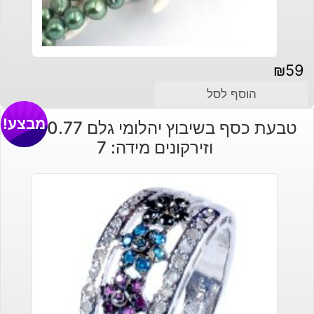
₪
59
הוסף לסל
מבצע!
טבעת כסף בשיבוץ יהלומי גלם 0.77 קרט
וזירקונים מידה: 7