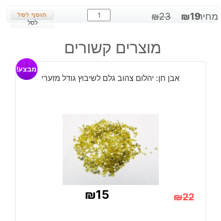
כמות
המחיר
המחיר
מחיר:
19
₪
23
₪
של
לסל
המקורי
הנוכחי
גרנט
היה:
הוא:
מוצרים קשורים
גלם
₪19.
₪23.
מבצע!
אבן חן: יהלום צהוב גלם לשיבוץ גודל מזערי
₪
15
₪
22
המחיר
המחיר