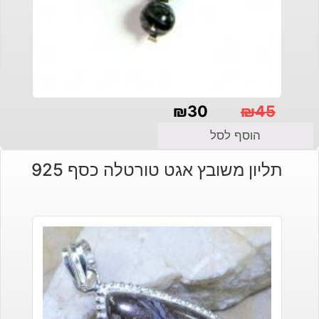
₪
30
₪
45
המחיר
המחיר
הוסף לסל
הנוכחי
המקורי
תליון משובץ אגט טורטלה כסף 925
היה:
הוא:
₪30.
₪45.