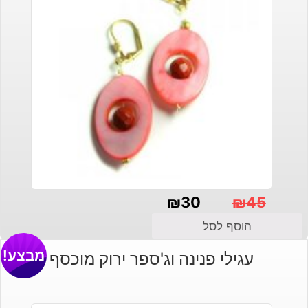
₪
30
₪
45
המחיר
המחיר
הוסף לסל
הנוכחי
המקורי
מבצע!
עגילי פנינה וג'ספר ירוק מוכסף
היה:
הוא:
₪30.
₪45.