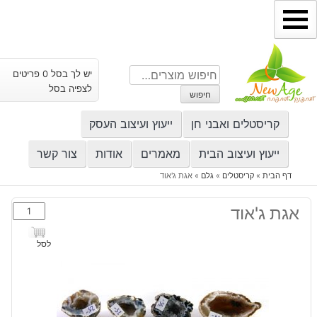
ילוג
תוכן
חיפוש
יש לך בסל 0 פריטים
עבור:
לצפיה בסל
חיפוש
קריסטלים ואבני חן
ייעוץ ועיצוב העסק
ייעוץ ועיצוב הבית
מאמרים
אודות
צור קשר
דף הבית
»
קריסטלים
»
גלם
»
אגת ג'אוד
כמות
אגת ג'אוד
של
אגת
לסל
ג'אוד