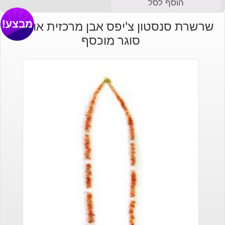
המחיר
המחיר
הוסף לסל
הנוכחי
המקורי
מבצע!
שרשרת סנסטון צ'יפס אבן מרכזית אופלית
היה:
הוא:
סוגר מוכסף
₪90.
₪70.