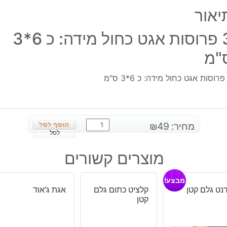
כ
יאור
6*3
ס"מ
3 פרוסות אגט כחול מידה: כ 6*3
"מ
כמות
מחיר:
49
₪
של
לסל
3
מוצרים קשורים
פרוסות
אגט
מבצע!
כחול
נט גלם קטן
קלציט כתום גלם
אגת ג'אוד
מידה:
קטן
כ
6*3