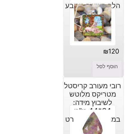
הלב בעיצוב מרובע
₪
120
הוסף לסל
רובי מעורב קריסטל
מטריקס מלוטש
לשיבוץ מידה:
34*44 מ"מ
במשקל: 240 קרט