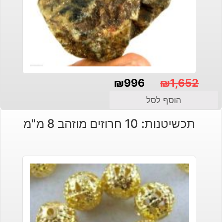
₪
996
₪
1,652
המחיר
המחיר
הוסף לסל
הנוכחי
המקורי
תכשיטנות: 10 חרוזים מוזהב 8 מ"מ
היה:
הוא:
₪1,652.
₪996.