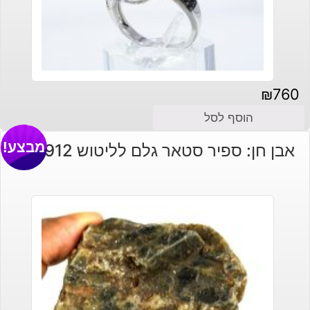
₪
760
הוסף לסל
מבצע!
אבן חן: ספיר סטאר גלם לליטוש 912 קרט