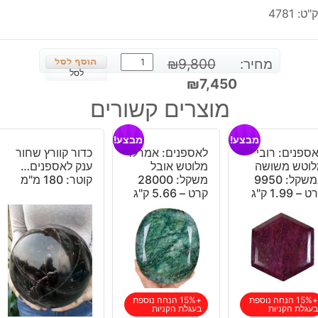
"ט:
4781
כמות
מחיר:
9,800
₪
של
לסל
המחיר
המחיר
₪
7,450
דזרט
המקורי
הנוכחי
מוצרים קשורים
רוז
היה:
הוא:
מדהימה
₪7,450.
₪9,800.
מבצע!
מבצע!
ענקית
ספנים: רובי
לאספנים: אמרלד
כדור קוורץ שחור
כ-
לוטש משושה
מלוטש אובל
ענק לאספנים…
30
במשקל: 9950
משקל: 28000
קוטר: 180 מ"מ
 – 1.99 ק"ג
קרט – 5.66 ק"ג
ק"ג
+15% הנחה נוספת
+15% הנחה נוספת
בעגלת הקניות
בעגלת הקניות