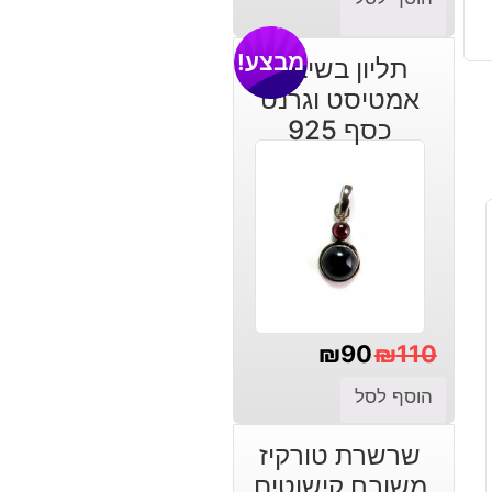
מבצע!
תליון בשיבוץ
אמטיסט וגרנט
כסף 925
₪
90
₪
110
המחיר
המחיר
הוסף לסל
הנוכחי
המקורי
שרשרת טורקיז
היה:
הוא:
משובח קישוטים
₪110.
₪90.