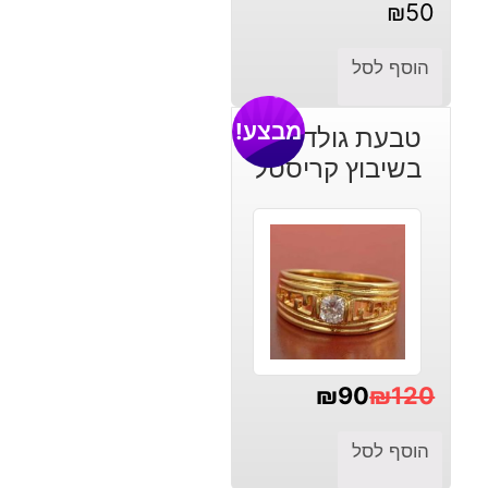
₪
50
הוסף לסל
מבצע!
טבעת גולדפילד
בשיבוץ קריסטל
₪
90
₪
120
המחיר
המחיר
הוסף לסל
הנוכחי
המקורי