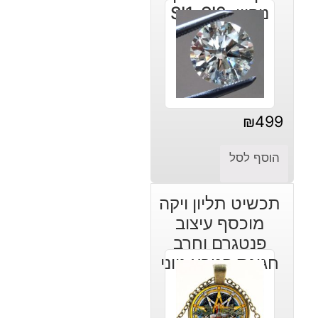
ניקיון: SI1-SI2
₪
499
הוסף לסל
תכשיט תליון ויקה
מוכסף עיצוב
פנטגרם וחרב
חגיגת הטבע גווני
כתום