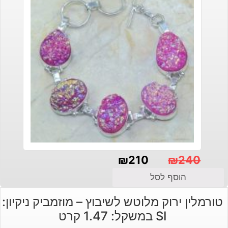
₪
210
₪
240
המחיר
המחיר
הוסף לסל
הנוכחי
המקורי
טורמלין ירוק מלוטש לשיבוץ – מוזמביק ניקיון:
היה:
הוא:
SI במשקל: 1.47 קרט
₪240.
₪210.