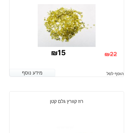
76*45*57
מ"מ
₪
15
₪
22
המחיר
המחיר
הנוכחי
המקורי
מידע נוסף
מידע נוסף
הוסף לסל
היה:
הוא:
₪22.
₪15.
רוז קוורץ גלם קטן