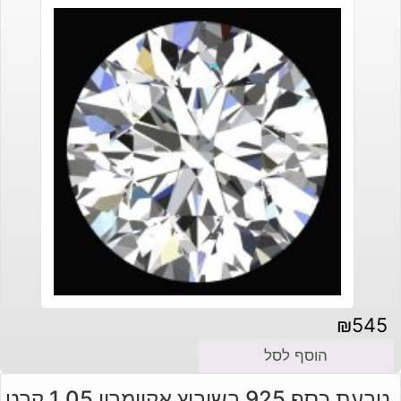
₪
545
הוסף לסל
טבעת כסף 925 בשיבוץ אקוומרין 1.05 קרט