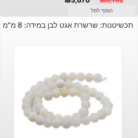
המחיר
המחיר
הוסף לסל
הנוכחי
המקורי
תכשיטנות: שרשרת אגט לבן במידה: 8 מ"מ
היה:
הוא:
₪3,670.
₪6,152.