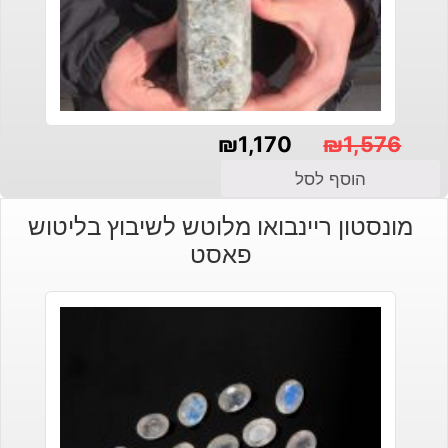
₪
1,170
₪
1,576
המחיר
המחיר
הוסף לסל
הנוכחי
המקורי
מונסטון ריינבואו מלוטש לשיבוץ בליטוש
היה:
הוא:
פאסט
₪1,576.
₪1,170.