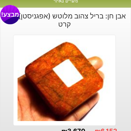
מוצרים באתר
מבצע!
אבן חן: בריל צהוב מלוטש (אפגניסטן) 799
קרט
₪
3,670
₪
6,152