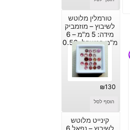
טורמלין מלוטש
לשיבוץ – מוזמביק
מידה: 5 מ"מ – 6
מ"מ במשקל: 0.50
קרט
₪
130
הוסף לסל
קינייט מלוטש
לשיבוץ – נפאל 6