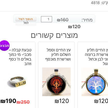
"ט:
4818
כמות
מחיר:
160
₪
של
לסל
המחיר
המחיר
₪
120
תליון
המקורי
הנוכחי
מוצרים קשורים
מגן
היה:
הוא:
דוד
₪120.
₪160.
מבצע!
בשיבוץ
 החיים תליון
עץ החיים וסמל
טבעת קבלה –
אבן
רשרת ברונזה
השלום תליון
מכבי- מי כמוך
גרנט
וני לבן וכחול
ושרשרת מוכסף
באלים ה' כסף
ול
כסף
וזהב
925
₪
190
₪
120
₪
12
₪
250