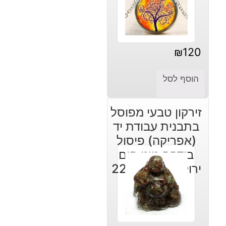
₪
120
הוסף לסל
זירקון טבעי מפוסל
בתבנית עבודת יד
(אפריקה) פיסול
בודהה גווני חום
ירוק במשקל: 222
קרט