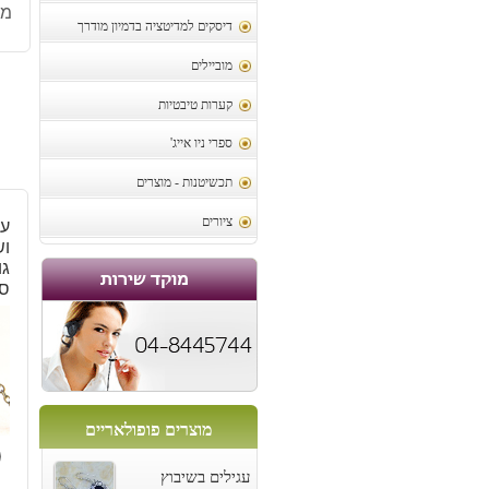
מק
דיסקים למדיטציה בדמיון מודרך
מוביילים
קערות טיבטיות
ספרי ניו אייג'
תכשיטנות - מוצרים
ציורים
עץ
וש
גו
סג
מוצרים פופולאריים
0
עגילים בשיבוץ